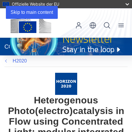
Offizielle Website der EU
Skip to main content
Menu
(öffnet
in
CORDIS
neuem
Fenster)
H2020
Heterogenous
Photo(electro)catalysis in
Flow using Concentrated