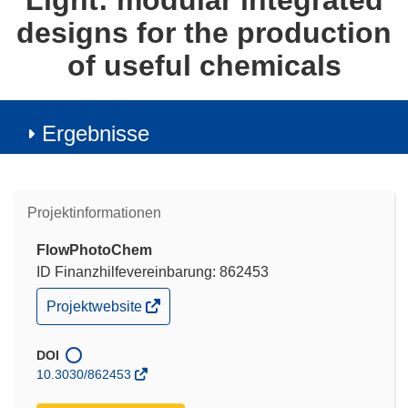
Light: modular integrated
designs for the production
of useful chemicals
Ergebnisse
Projektinformationen
FlowPhotoChem
ID Finanzhilfevereinbarung: 862453
(öffnet
Projektwebsite
in
neuem
Fenster)
DOI
10.3030/862453