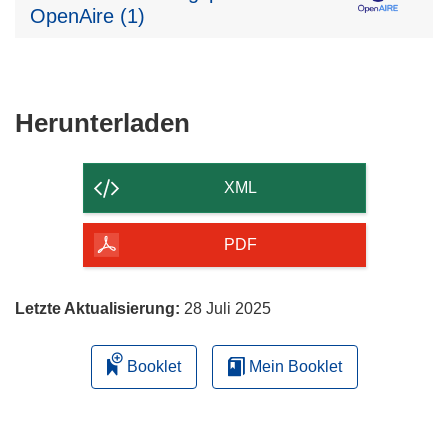
OpenAire (1)
Den
Herunterladen
Inhalt
der
XML
Seite
herunterladen
PDF
Letzte Aktualisierung:
28 Juli 2025
Booklet
Mein Booklet