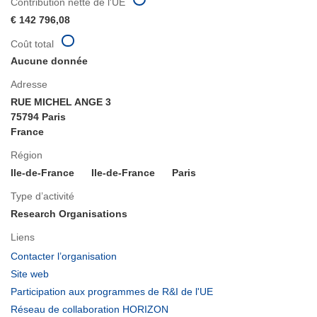
Contribution nette de l'UE
€ 142 796,08
Coût total
Aucune donnée
Adresse
RUE MICHEL ANGE 3
75794 Paris
France
Région
Ile-de-France
Ile-de-France
Paris
Type d’activité
Research Organisations
Liens
(s’ouvre
Contacter l’organisation
dans
(s’ouvre
Site web
une
dans
(s’ouvre
Participation aux programmes de R&I de l'UE
nouvelle
une
dans
(s’ouvre
Réseau de collaboration HORIZON
fenêtre)