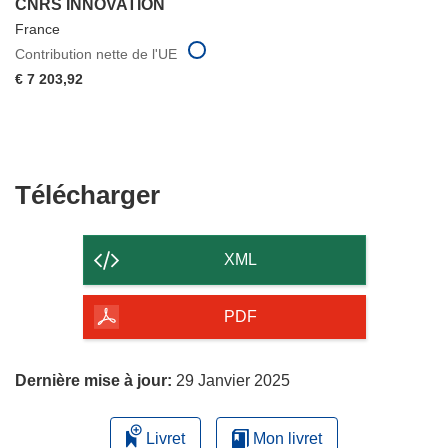
CNRS INNOVATION
France
Contribution nette de l'UE
€ 7 203,92
Télécharger
Télécharger
le
contenu
XML
de
la
PDF
page
Dernière mise à jour:
29 Janvier 2025
Livret
Mon livret