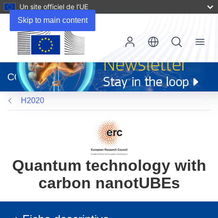
Un site officiel de l’UE
Skip to main content
Menu
(s’ouvre
dans
CORDIS
une
nouvelle
H2020
fenêtre)
Quantum technology with
carbon nanotUBEs