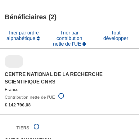
nouvelle
une
dans
fenêtre)
nouvelle
une
fenêtre)
Bénéficiaires (2)
nouvelle
fenêtre)
Trier par ordre
Trier par
Tout
alphabétique
contribution
développer
nette de l'UE
CENTRE NATIONAL DE LA RECHERCHE
SCIENTIFIQUE CNRS
France
Contribution nette de l'UE
€ 142 796,08
TIERS