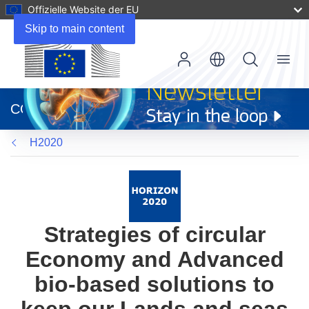
Offizielle Website der EU
Skip to main content
Menu
(öffnet
in
CORDIS
neuem
Fenster)
H2020
Strategies of circular
Economy and Advanced
bio-based solutions to