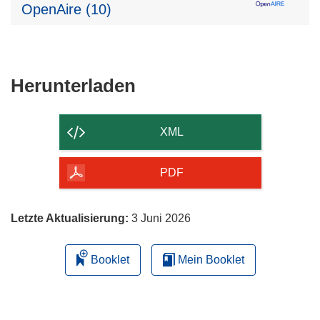
OpenAire (10)
Den
Herunterladen
Inhalt
der
XML
Seite
herunterladen
PDF
Letzte Aktualisierung:
3 Juni 2026
Booklet
Mein Booklet