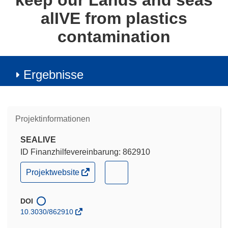
keep our Lands and seas
alIVE from plastics
contamination
Ergebnisse
Projektinformationen
SEALIVE
ID Finanzhilfevereinbarung: 862910
(öffnet
(öffnet
Projektwebsite
in
in
neuem
neuem
Fenster)
DOI
Fenster)
10.3030/862910