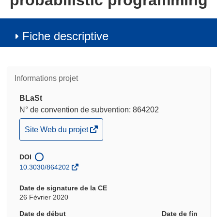
probabilistic programming
Fiche descriptive
Informations projet
BLaSt
N° de convention de subvention: 864202
(s’ouvre
Site Web du projet
dans
une
DOI
nouvelle
10.3030/864202
fenêtre)
Date de signature de la CE
26 Février 2020
Date de début
Date de fin