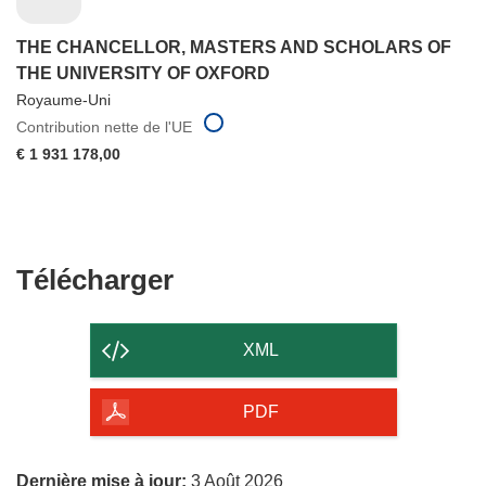
THE CHANCELLOR, MASTERS AND SCHOLARS OF
THE UNIVERSITY OF OXFORD
Royaume-Uni
Contribution nette de l'UE
€ 1 931 178,00
Télécharger
Télécharger
le
contenu
XML
de
la
PDF
page
Dernière mise à jour:
3 Août 2026