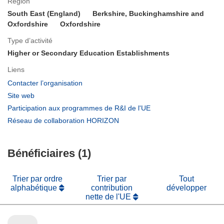
Région
South East (England)
Berkshire, Buckinghamshire and
Oxfordshire
Oxfordshire
Type d’activité
Higher or Secondary Education Establishments
Liens
(s’ouvre
Contacter l’organisation
dans
(s’ouvre
Site web
une
dans
(s’ouvre
Participation aux programmes de R&I de l'UE
nouvelle
une
dans
(s’ouvre
Réseau de collaboration HORIZON
fenêtre)
nouvelle
une
dans
fenêtre)
nouvelle
une
fenêtre)
Bénéficiaires (1)
nouvelle
fenêtre)
Trier par ordre
Trier par
Tout
alphabétique
contribution
développer
nette de l'UE