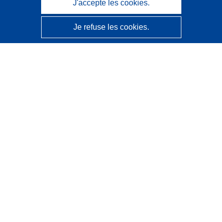
J'accepte les cookies.
Je refuse les cookies.
CORDIS - Résultats de la recherche de l’UE
Ce site web est géré par l'
Office des publications de
l’Union européenne
Accessibilité
Classification semi-automatique des projets - Avis sur
l’explicabilité
Contactez nous
Contacter notre Help Desk
Foire aux questions
(et leurs réponses)