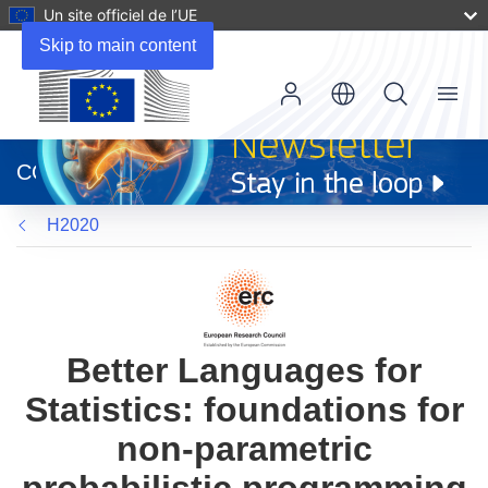
Un site officiel de l’UE
Skip to main content
Menu
(s’ouvre
dans
CORDIS
une
nouvelle
H2020
fenêtre)
Better Languages for
Statistics: foundations for
non-parametric