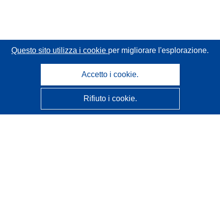
Questo sito utilizza i cookie
per migliorare l'esplorazione.
Accetto i cookie.
Rifiuto i cookie.
CORDIS - Risultati della ricerca dell’UE
Questo sito web è gestito dall'
Ufficio delle pubblicazioni
dell'Unione europea
Accessibilità
Classificazione semi-automatica dei progetti - Informativa
sulla spiegabilità