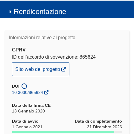
Rendicontazione
Informazioni relative al progetto
GPRV
ID dell’accordo di sovvenzione: 865624
(si
Sito web del progetto
apre
in
DOI
una
10.3030/865624
nuova
finestra)
Data della firma CE
13 Gennaio 2020
Data di avvio
Data di completamento
1 Gennaio 2021
31 Dicembre 2026