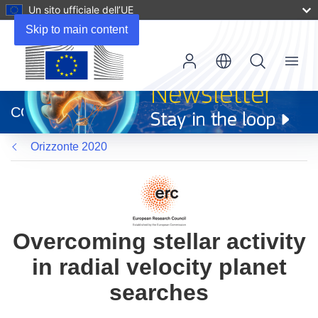
Un sito ufficiale dell’UE
Skip to main content
Menu
(si
apre
CORDIS
in
una
Orizzonte 2020
nuova
finestra)
Overcoming stellar activity
in radial velocity planet
searches