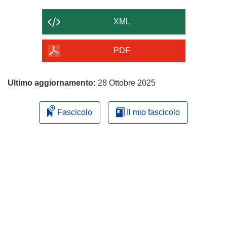
il
contenuto
XML
della
pagina
PDF
Ultimo aggiornamento:
28 Ottobre 2025
Fascicolo
Il mio fascicolo