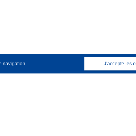
e navigation.
J'accepte les c
Contactez nous
Contacter notre Help Desk
Foire aux questions
(et leurs réponses)