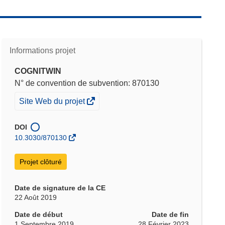
Informations projet
COGNITWIN
N° de convention de subvention: 870130
(s’ouvre
Site Web du projet
dans
une
DOI
nouvelle
10.3030/870130
fenêtre)
Projet clôturé
Date de signature de la CE
22 Août 2019
Date de début
Date de fin
1 Septembre 2019
28 Février 2023