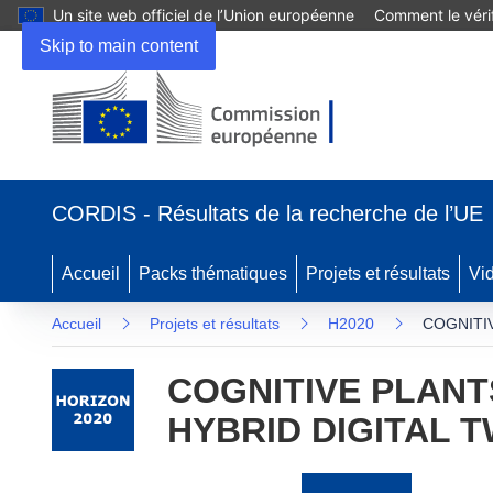
Un site web officiel de l’Union européenne
Comment le vérif
Skip to main content
(s’ouvre
dans
CORDIS - Résultats de la recherche de l’UE
une
nouvelle
fenêtre)
Accueil
Packs thématiques
Projets et résultats
Vi
Accueil
Projets et résultats
H2020
COGNITI
COGNITIVE PLAN
HYBRID DIGITAL T