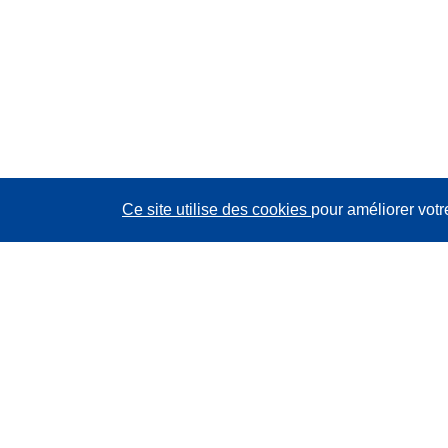
Ce site utilise des cookies
pour améliorer votr
CORDIS - Résultats de la recherche de l’UE
Ce site web est géré par l'
Office des publications de
l’Union européenne