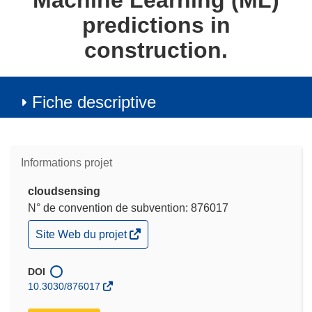
Machine Learning (ML)
predictions in
construction.
Fiche descriptive
Informations projet
cloudsensing
N° de convention de subvention: 876017
(s’ouvre
Site Web du projet
dans
une
nouvelle
DOI
fenêtre)
10.3030/876017