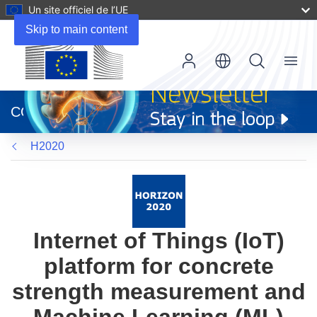
Un site officiel de l’UE
Skip to main content
Menu
(s’ouvre
dans
CORDIS
une
nouvelle
H2020
fenêtre)
Internet of Things (IoT)
platform for concrete
strength measurement and