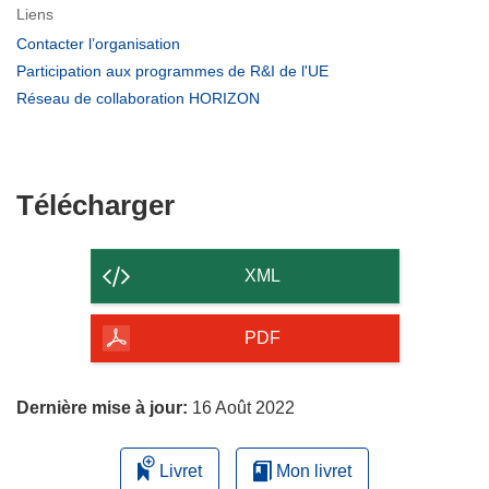
Liens
(s’ouvre
Contacter l’organisation
dans
(s’ouvre
Participation aux programmes de R&I de l'UE
une
dans
(s’ouvre
Réseau de collaboration HORIZON
nouvelle
une
dans
fenêtre)
nouvelle
une
fenêtre)
nouvelle
fenêtre)
Télécharger
Télécharger
le
contenu
XML
de
la
PDF
page
Dernière mise à jour:
16 Août 2022
Livret
Mon livret