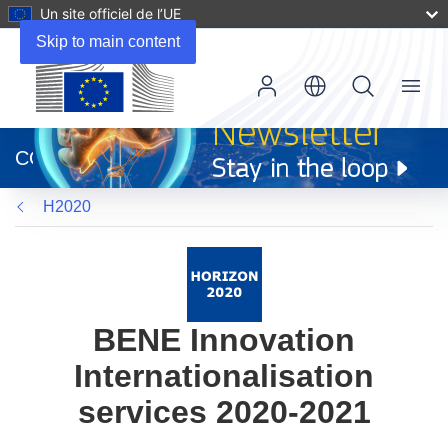
Un site officiel de l’UE
Skip to main content
Menu
(s’ouvre
dans
CORDIS
une
nouvelle
H2020
fenêtre)
BENE Innovation
Internationalisation
services 2020-2021