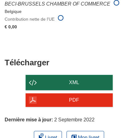
BECI-BRUSSELS CHAMBER OF COMMERCE
Belgique
Contribution nette de l'UE
€ 0,00
Télécharger
Télécharger
le
contenu
XML
de
la
PDF
page
Dernière mise à jour:
2 Septembre 2022
Livret
Mon livret