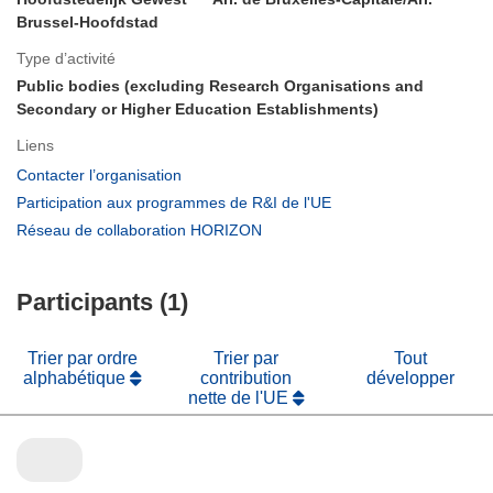
Brussel-Hoofdstad
Type d’activité
Public bodies (excluding Research Organisations and
Secondary or Higher Education Establishments)
Liens
(s’ouvre
Contacter l’organisation
dans
(s’ouvre
Participation aux programmes de R&I de l'UE
une
dans
(s’ouvre
Réseau de collaboration HORIZON
nouvelle
une
dans
fenêtre)
nouvelle
une
fenêtre)
Participants (1)
nouvelle
fenêtre)
Trier par ordre
Trier par
Tout
alphabétique
contribution
développer
nette de l'UE