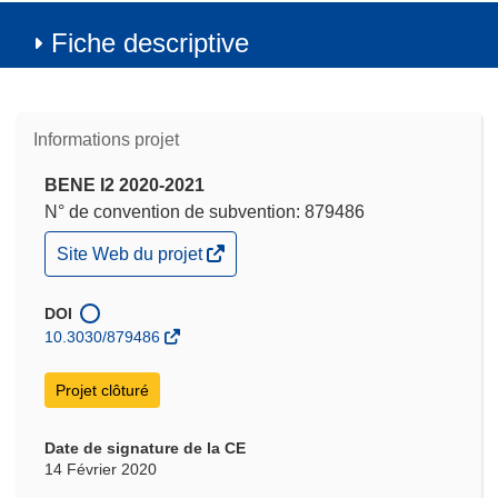
Fiche descriptive
Informations projet
BENE I2 2020-2021
N° de convention de subvention: 879486
(s’ouvre
Site Web du projet
dans
une
nouvelle
DOI
fenêtre)
10.3030/879486
Projet clôturé
Date de signature de la CE
14 Février 2020