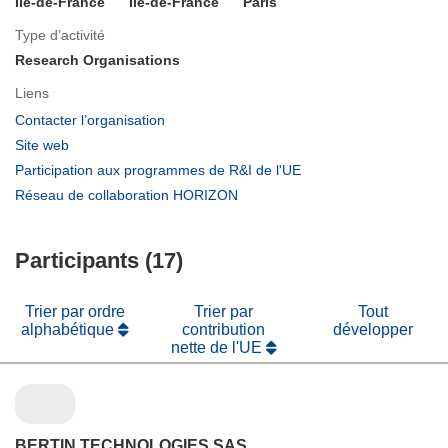
Ile-de-France
Ile-de-France
Paris
Type d’activité
Research Organisations
Liens
(s’ouvre
Contacter l’organisation
dans
(s’ouvre
Site web
une
dans
(s’ouvre
Participation aux programmes de R&I de l'UE
nouvelle
une
dans
(s’ouvre
Réseau de collaboration HORIZON
fenêtre)
nouvelle
une
dans
fenêtre)
nouvelle
une
fenêtre)
Participants (17)
nouvelle
fenêtre)
Trier par ordre
Trier par
Tout
alphabétique
contribution
développer
nette de l'UE
BERTIN TECHNOLOGIES SAS