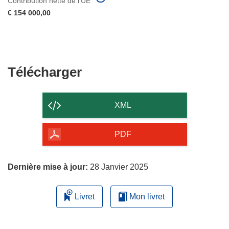
Contribution nette de l'UE
€ 154 000,00
Télécharger
Télécharger
le
contenu
XML
de
la
PDF
page
Dernière mise à jour:
28 Janvier 2025
Livret
Mon livret