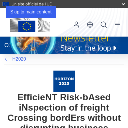
Un site officiel de l’UE
Skip to main content
Menu
(s’ouvre
dans
CORDIS
une
nouvelle
H2020
fenêtre)
EfficieNT Risk-bAsed
iNspection of freight
Crossing bordErs without