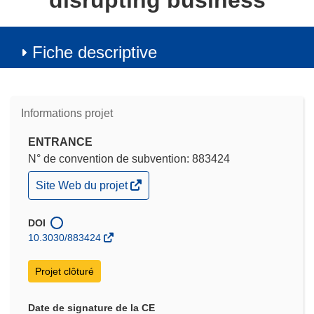
disrupting business
Fiche descriptive
Informations projet
ENTRANCE
N° de convention de subvention: 883424
(s’ouvre
Site Web du projet
dans
une
nouvelle
DOI
fenêtre)
10.3030/883424
Projet clôturé
Date de signature de la CE