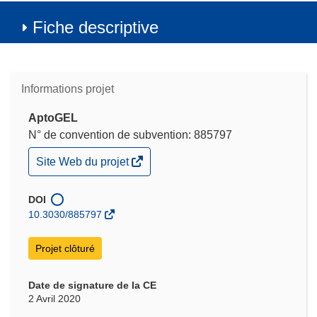
Fiche descriptive
Informations projet
AptoGEL
N° de convention de subvention: 885797
(s’ouvre
Site Web du projet
dans
une
nouvelle
DOI
fenêtre)
10.3030/885797
Projet clôturé
Date de signature de la CE
2 Avril 2020