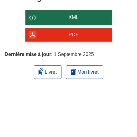
le
contenu
XML
de
la
PDF
page
Dernière mise à jour:
1 Septembre 2025
Livret
Mon livret