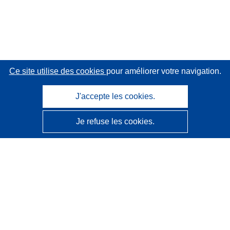
Ce site utilise des cookies
pour améliorer votre navigation.
J'accepte les cookies.
Je refuse les cookies.
CORDIS - Résultats de la recherche de l’UE
Ce site web est géré par l'
Office des publications de
l’Union européenne
Accessibilité
Classification semi-automatique des projets - Avis sur