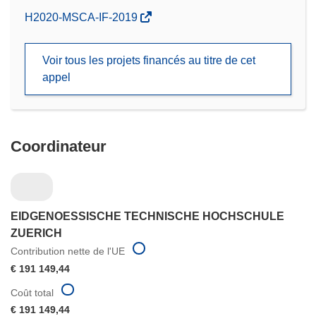
(s’ouvre
H2020-MSCA-IF-2019
dans
une
Voir tous les projets financés au titre de cet
nouvelle
appel
fenêtre)
Coordinateur
EIDGENOESSISCHE TECHNISCHE HOCHSCHULE
ZUERICH
Contribution nette de l'UE
€ 191 149,44
Coût total
€ 191 149,44