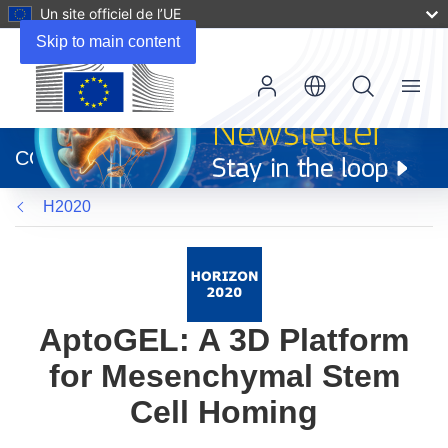
Un site officiel de l’UE
Skip to main content
Menu
(s’ouvre
dans
CORDIS
une
nouvelle
H2020
fenêtre)
AptoGEL: A 3D Platform
for Mesenchymal Stem
Cell Homing