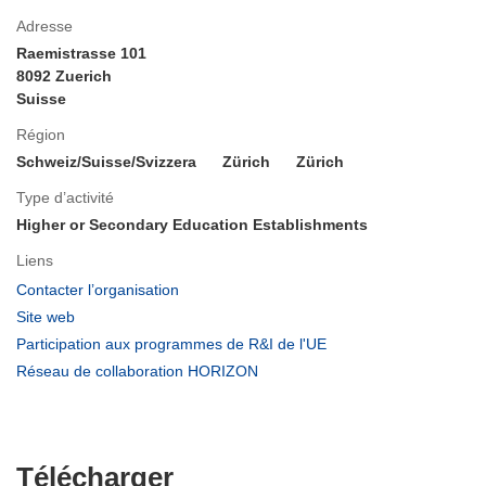
Adresse
Raemistrasse 101
8092 Zuerich
Suisse
Région
Schweiz/Suisse/Svizzera
Zürich
Zürich
Type d’activité
Higher or Secondary Education Establishments
Liens
(s’ouvre
Contacter l’organisation
dans
(s’ouvre
Site web
une
dans
(s’ouvre
Participation aux programmes de R&I de l'UE
nouvelle
une
dans
(s’ouvre
Réseau de collaboration HORIZON
fenêtre)
nouvelle
une
dans
fenêtre)
nouvelle
une
fenêtre)
nouvelle
fenêtre)
Télécharger
Télécharger