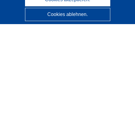
Cookies ablehnen.
CORDIS - Forschungsergebnisse der EU
Diese Website wird vom
Amt für Veröffentlichungen der
Europäischen Union
verwaltet.
Barrierefreiheit
Halbautomatische Projektklassifizierung - Hinweis zur
Erklärbarkeit
Kontakt
Wenden Sie sich an das Help Desk
Häufig gestellte Fragen
(mit Antworten)