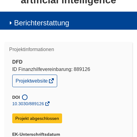
artificial intelligence
Berichterstattung
Projektinformationen
DFD
ID Finanzhilfevereinbarung: 889126
(öffnet
Projektwebsite
in
neuem
Fenster)
DOI
10.3030/889126
Projekt abgeschlossen
EK-Unterschriftsdatum