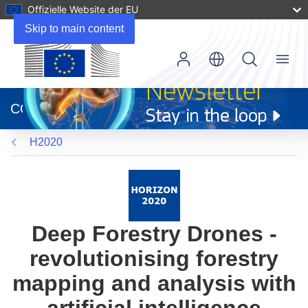
Offizielle Website der EU
Skip to main content
Menu
(öffnet
in
CORDIS
neuem
Fenster)
H2020
Deep Forestry Drones -
revolutionising forestry
mapping and analysis with