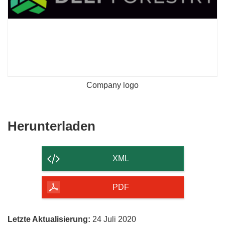
Company logo
Den
Herunterladen
Inhalt
der
XML
Seite
herunterladen
PDF
Letzte Aktualisierung:
24 Juli 2020