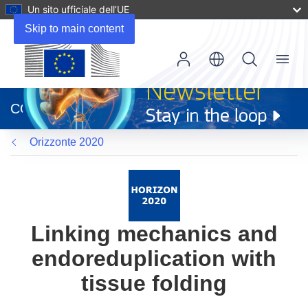
Un sito ufficiale dell’UE
Skip to main content
Menu
(si
apre
CORDIS
in
una
Orizzonte 2020
nuova
finestra)
Linking mechanics and
endoreduplication with
tissue folding