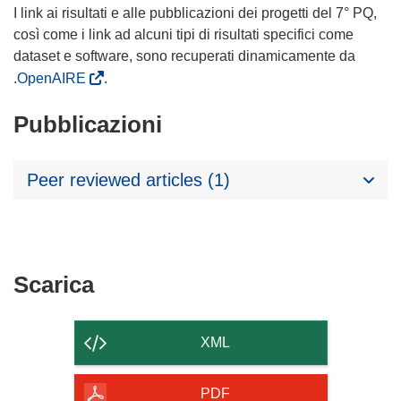
I link ai risultati e alle pubblicazioni dei progetti del 7° PQ,
così come i link ad alcuni tipi di risultati specifici come
dataset e software, sono recuperati dinamicamente da
.OpenAIRE
.
Pubblicazioni
Peer reviewed articles (1)
Scarica
Scarica
il
contenuto
XML
della
pagina
PDF