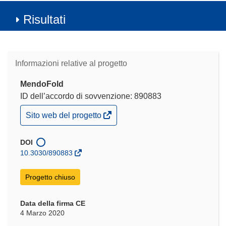
Risultati
Informazioni relative al progetto
MendoFold
ID dell’accordo di sovvenzione: 890883
(si
Sito web del progetto
apre
in
una
DOI
nuova
10.3030/890883
finestra)
Progetto chiuso
Data della firma CE
4 Marzo 2020