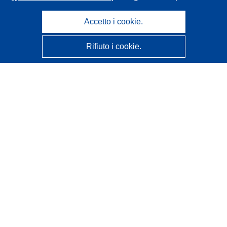
Accetto i cookie.
Rifiuto i cookie.
CORDIS - Risultati della ricerca dell’UE
Questo sito web è gestito dall'
Ufficio delle pubblicazioni
dell'Unione europea
Accessibilità
Classificazione semi-automatica dei progetti - Informativa
sulla spiegabilità
Contattaci
Contatta il nostro Help Desk