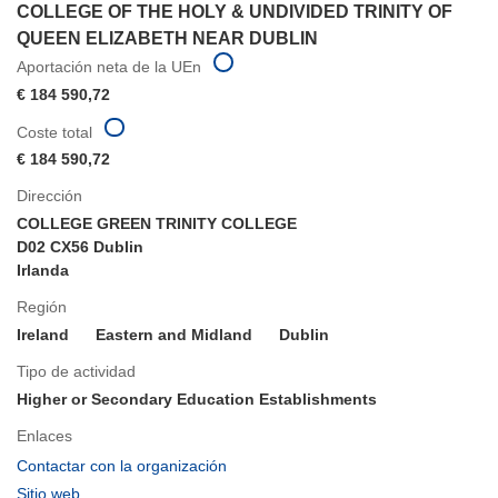
COLLEGE OF THE HOLY & UNDIVIDED TRINITY OF
QUEEN ELIZABETH NEAR DUBLIN
Aportación neta de la UEn
€ 184 590,72
Coste total
€ 184 590,72
Dirección
COLLEGE GREEN TRINITY COLLEGE
D02 CX56 Dublin
Irlanda
Región
Ireland
Eastern and Midland
Dublin
Tipo de actividad
Higher or Secondary Education Establishments
Enlaces
(se
Contactar con la organización
abrirá
(se
Sitio web