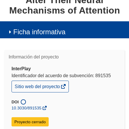
Alter Their Neural
Mechanisms of Attention
Ficha informativa
Información del proyecto
InterPlay
Identificador del acuerdo de subvención: 891535
(se
Sitio web del proyecto
abrirá
en
una
DOI
nueva
10.3030/891535
ventana)
Proyecto cerrado