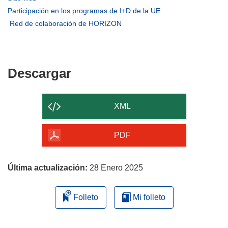
en
abrirá
(se
Participación en los programas de I+D de la UE
una
en
abrirá
(se
Red de colaboración de HORIZON
nueva
una
en
abrirá
ventana)
nueva
una
en
ventana)
nueva
una
ventana)
nueva
Descargar
Descargar
ventana)
el
contenido
XML
de
la
PDF
página
Última actualización:
28 Enero 2025
Folleto
Mi folleto