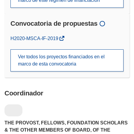
marco de este régimen de financiación
Convocatoria de propuestas
(se
H2020-MSCA-IF-2019
abrirá
en
Ver todos los proyectos financiados en el
una
marco de esta convocatoria
nueva
ventana)
Coordinador
THE PROVOST, FELLOWS, FOUNDATION SCHOLARS
& THE OTHER MEMBERS OF BOARD, OF THE