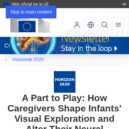
Web oficial de la UE
Skip to main content
Menu
(se
abrirá
CORDIS
en
una
Horizonte 2020
nueva
ventana)
A Part to Play: How
Caregivers Shape Infants'
Visual Exploration and