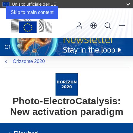
Un sito ufficiale dell’UE
Skip to main content
Menu
(si
apre
CORDIS
in
una
Orizzonte 2020
nuova
finestra)
Photo-ElectroCatalysis:
New activation paradigm