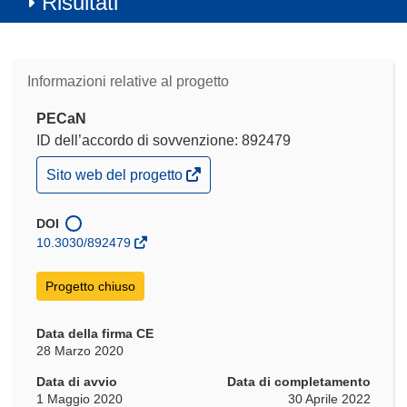
Risultati
Informazioni relative al progetto
PECaN
ID dell’accordo di sovvenzione: 892479
(si
Sito web del progetto
apre
in
una
DOI
nuova
10.3030/892479
finestra)
Progetto chiuso
Data della firma CE
28 Marzo 2020
Data di avvio
Data di completamento
1 Maggio 2020
30 Aprile 2022