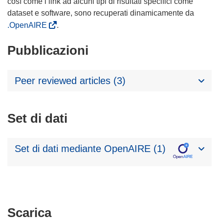
così come i link ad alcuni tipi di risultati specifici come
dataset e software, sono recuperati dinamicamente da
.OpenAIRE
.
Pubblicazioni
Peer reviewed articles (3)
Set di dati
Set di dati mediante OpenAIRE (1)
Scarica
Scarica