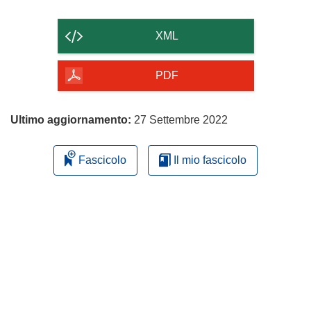
il
contenuto
XML
della
pagina
PDF
Ultimo aggiornamento:
27 Settembre 2022
Fascicolo
Il mio fascicolo