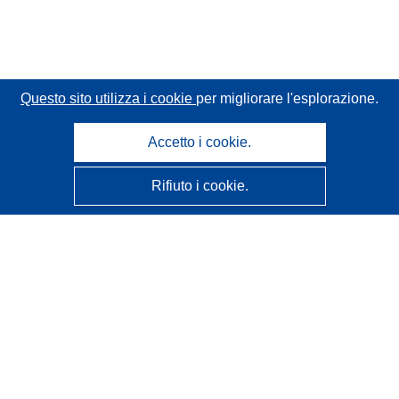
Questo sito utilizza i cookie
per migliorare l'esplorazione.
Accetto i cookie.
Rifiuto i cookie.
CORDIS - Risultati della ricerca dell’UE
Questo sito web è gestito dall'
Ufficio delle pubblicazioni
dell'Unione europea
Accessibilità
Classificazione semi-automatica dei progetti - Informativa
sulla spiegabilità