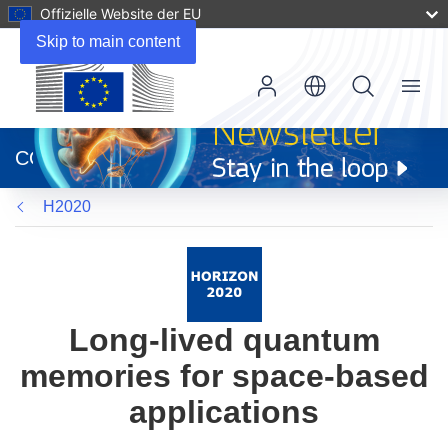
Offizielle Website der EU
Skip to main content
Menu
(öffnet
in
CORDIS
neuem
Fenster)
H2020
Long-lived quantum
memories for space-based
applications