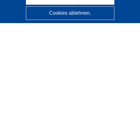
Cookies ablehnen.
CORDIS - Forschungsergebnisse der EU
Diese Website wird vom
Amt für Veröffentlichungen der
Europäischen Union
verwaltet.
Barrierefreiheit
Halbautomatische Projektklassifizierung - Hinweis zur
Erklärbarkeit
Kontakt
Wenden Sie sich an das Help Desk
Häufig gestellte Fragen
(mit Antworten)