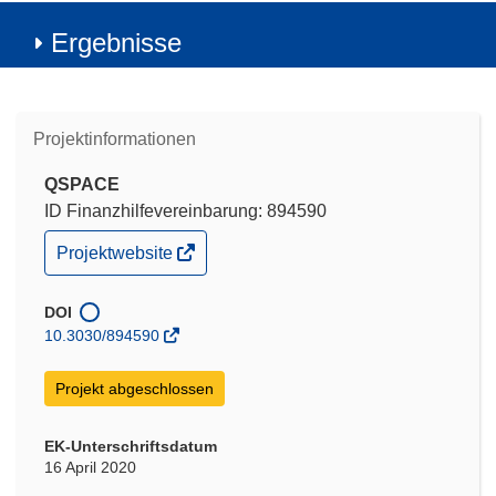
Ergebnisse
Projektinformationen
QSPACE
ID Finanzhilfevereinbarung: 894590
(öffnet
Projektwebsite
in
neuem
Fenster)
DOI
10.3030/894590
Projekt abgeschlossen
EK-Unterschriftsdatum
16 April 2020