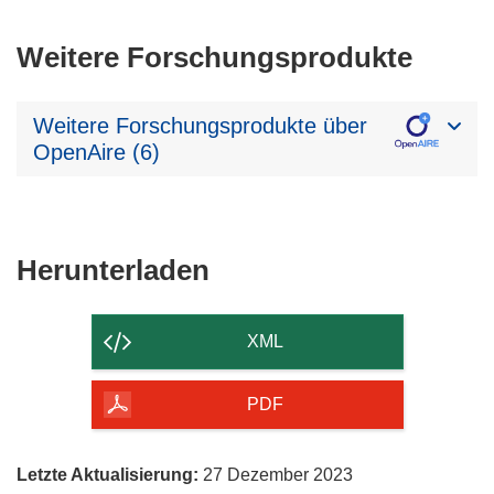
Weitere Forschungsprodukte
Weitere Forschungsprodukte über
OpenAire (6)
Den
Herunterladen
Inhalt
der
XML
Seite
herunterladen
PDF
Letzte Aktualisierung:
27 Dezember 2023