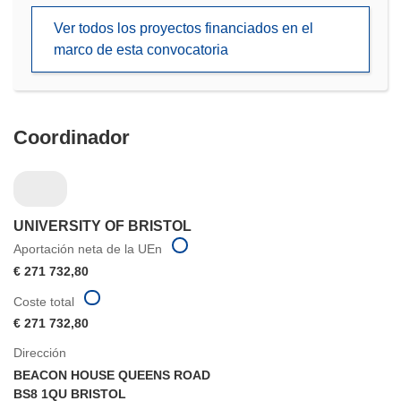
en
Ver todos los proyectos financiados en el
una
marco de esta convocatoria
nueva
ventana)
Coordinador
UNIVERSITY OF BRISTOL
Aportación neta de la UEn
€ 271 732,80
Coste total
€ 271 732,80
Dirección
BEACON HOUSE QUEENS ROAD
BS8 1QU BRISTOL