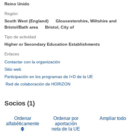
Reino Unido
Región
South West (England)
Gloucestershire, Wiltshire and
Bristol/Bath area
Bristol, City of
Tipo de actividad
Higher or Secondary Education Establishments
Enlaces
(se
Contactar con la organización
abrirá
(se
Sitio web
en
abrirá
(se
Participación en los programas de I+D de la UE
una
en
abrirá
(se
Red de colaboración de HORIZON
nueva
una
en
abrirá
ventana)
nueva
una
en
ventana)
nueva
Socios (1)
una
ventana)
nueva
ventana)
Ordenar
Ordenar por
Ampliar todo
alfabéticamente
aportación
neta de la UE