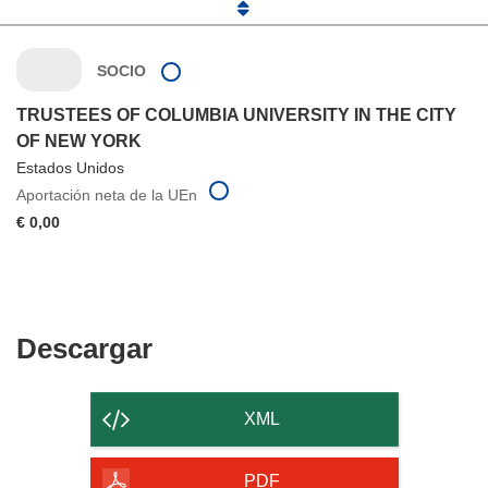
SOCIO
TRUSTEES OF COLUMBIA UNIVERSITY IN THE CITY
OF NEW YORK
Estados Unidos
Aportación neta de la UEn
€ 0,00
Descargar
Descargar
el
contenido
XML
de
la
PDF