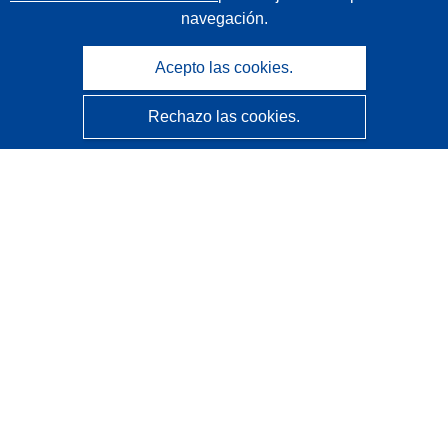
navegación.
Acepto las cookies.
Rechazo las cookies.
CORDIS - Resultados de investigaciones de la UE
La
Oficina de Publicaciones de la Unión Europea
gestiona este sitio web.
Accesibilidad
Clasificación semiautomática de proyectos - Declaración
de explicabilidad
Póngase en contacto
Contacto con Help Desk