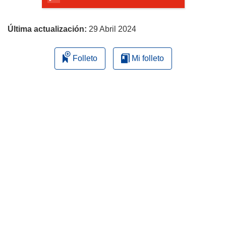
página
Última actualización:
29 Abril 2024
Folleto
Mi folleto