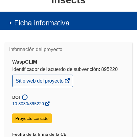
insects
Ficha informativa
Información del proyecto
WaspCLIM
Identificador del acuerdo de subvención: 895220
(se
Sitio web del proyecto
abrirá
en
una
DOI
nueva
10.3030/895220
ventana)
Proyecto cerrado
Fecha de la firma de la CE