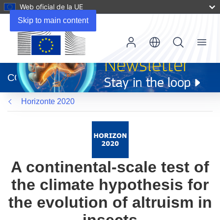
Web oficial de la UE
Skip to main content
Menu
(se
abrirá
CORDIS
en
una
Horizonte 2020
nueva
ventana)
A continental-scale test of
the climate hypothesis for
the evolution of altruism in