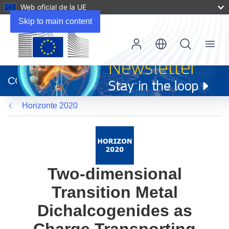
Web oficial de la UE
Skip to main content
Menu
(se
abrirá
CORDIS
en
una
Horizonte 2020
nueva
ventana)
Two-dimensional
Transition Metal
Dichalcogenides as