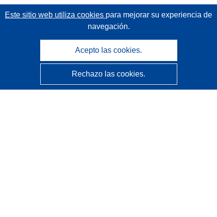
Este sitio web utiliza cookies
para mejorar su experiencia de
navegación.
Acepto las cookies.
Rechazo las cookies.
CORDIS - Resultados de investigaciones de la UE
La
Oficina de Publicaciones de la Unión Europea
gestiona este sitio web.
Accesibilidad
Clasificación semiautomática de proyectos - Declaración
de explicabilidad
Póngase en contacto