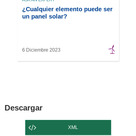
¿Cualquier elemento puede ser
un panel solar?
6 Diciembre 2023
Descargar
Descargar
el
contenido
XML
de