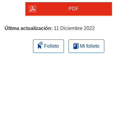
la
PDF
página
Última actualización:
11 Diciembre 2022
Folleto
Mi folleto