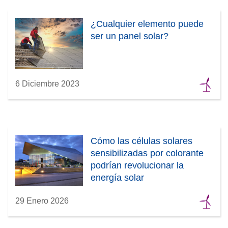
a
v
¿Cualquier elemento puede
e
ser un panel solar?
n
t
a
n
6 Diciembre 2023
a
)
Cómo las células solares
sensibilizadas por colorante
podrían revolucionar la
energía solar
29 Enero 2026