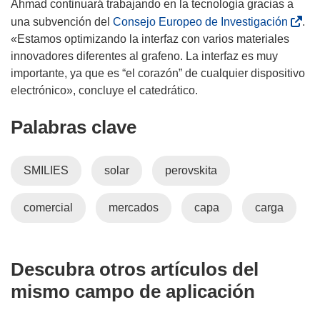
Ahmad continuará trabajando en la tecnología gracias a
a
(
una subvención del
Consejo Europeo de Investigación
.
n
s
«Estamos optimizando la interfaz con varios materiales
a
e
innovadores diferentes al grafeno. La interfaz es muy
)
a
importante, ya que es “el corazón” de cualquier dispositivo
b
electrónico», concluye el catedrático.
r
Palabras clave
i
r
á
SMILIES
solar
perovskita
e
n
comercial
mercados
capa
carga
u
n
a
n
Descubra otros artículos del
u
mismo campo de aplicación
e
v