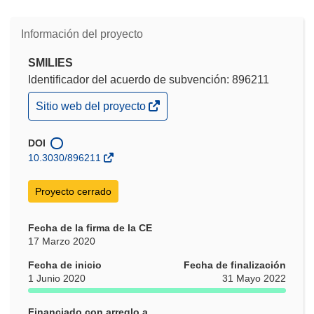
Información del proyecto
SMILIES
Identificador del acuerdo de subvención: 896211
(se
Sitio web del proyecto
abrirá
en
una
DOI
nueva
10.3030/896211
ventana)
Proyecto cerrado
Fecha de la firma de la CE
17 Marzo 2020
Fecha de inicio
Fecha de finalización
1 Junio 2020
31 Mayo 2022
Financiado con arreglo a