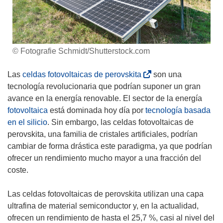
© Fotografie Schmidt/Shutterstock.com
(
Las
celdas fotovoltaicas de perovskita
son una
s
tecnología revolucionaria que podrían suponer un gran
e
avance en la energía renovable. El sector de la energía
a
fotovoltaica
está dominada hoy día por
tecnología basada
b
en el silicio
. Sin embargo, las celdas fotovoltaicas de
r
perovskita, una familia de cristales artificiales, podrían
i
cambiar de forma drástica este paradigma, ya que podrían
r
ofrecer un rendimiento mucho mayor a una fracción del
á
coste.
e
n
Las celdas fotovoltaicas de perovskita utilizan una capa
u
ultrafina de material semiconductor y, en la actualidad,
n
ofrecen un rendimiento de hasta el 25,7 %, casi al nivel del