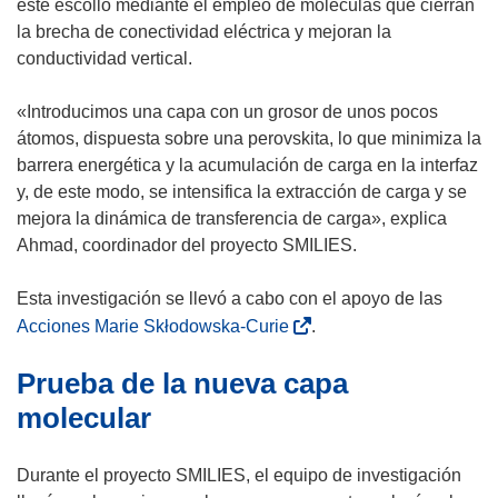
este escollo mediante el empleo de moléculas que cierran
a
u
e
la brecha de conectividad eléctrica y mejoran la
n
e
v
conductividad vertical.
a
v
a
)
a
v
«Introducimos una capa con un grosor de unos pocos
v
e
átomos, dispuesta sobre una perovskita, lo que minimiza la
e
n
barrera energética y la acumulación de carga en la interfaz
n
t
y, de este modo, se intensifica la extracción de carga y se
t
a
mejora la dinámica de transferencia de carga», explica
a
n
Ahmad, coordinador del proyecto SMILIES.
n
a
a
)
Esta investigación se llevó a cabo con el apoyo de las
)
(
Acciones Marie Skłodowska-Curie
.
s
Prueba de la nueva capa
e
a
molecular
b
r
Durante el proyecto SMILIES, el equipo de investigación
i