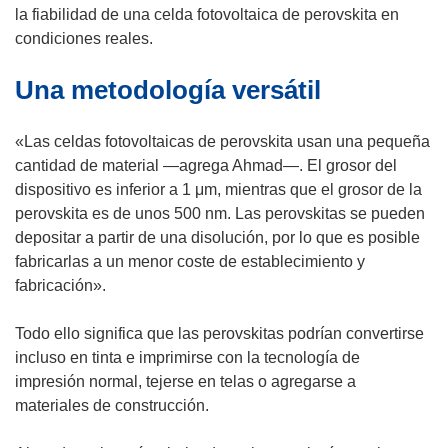
a
á
b
la fiabilidad de una celda fotovoltaica de perovskita en
)
n
e
r
condiciones reales.
u
n
i
e
Una metodología versátil
u
r
v
n
á
a
a
e
«Las celdas fotovoltaicas de perovskita usan una pequeña
v
n
n
cantidad de material —agrega Ahmad—. El grosor del
e
u
u
dispositivo es inferior a 1 μm, mientras que el grosor de la
n
e
n
perovskita es de unos 500 nm. Las perovskitas se pueden
t
v
a
depositar a partir de una disolución, por lo que es posible
a
a
n
fabricarlas a un menor coste de establecimiento y
n
v
u
fabricación».
a
e
e
)
n
v
Todo ello significa que las perovskitas podrían convertirse
t
a
incluso en tinta e imprimirse con la tecnología de
a
v
impresión normal, tejerse en telas o agregarse a
n
e
materiales de construcción.
a
n
)
t