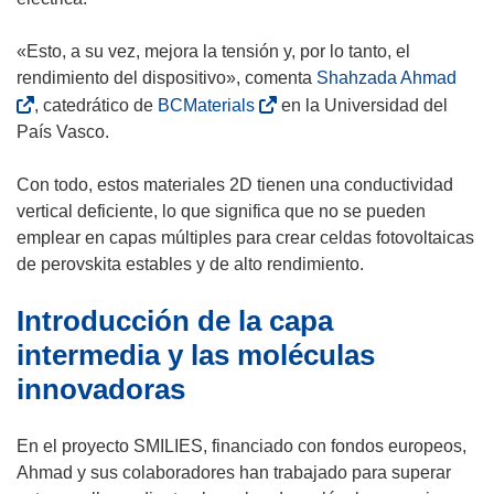
r
i
«Esto, a su vez, mejora la tensión y, por lo tanto, el
r
(
rendimiento del dispositivo», comenta
Shahzada Ahmad
á
(
s
, catedrático de
BCMaterials
en la Universidad del
e
s
e
País Vasco.
n
e
a
u
a
b
Con todo, estos materiales 2D tienen una conductividad
n
b
r
vertical deficiente, lo que significa que no se pueden
a
r
i
emplear en capas múltiples para crear celdas fotovoltaicas
n
i
r
de perovskita estables y de alto rendimiento.
u
r
á
Introducción de la capa
e
á
e
v
e
n
intermedia y las moléculas
a
n
u
innovadoras
v
u
n
e
n
a
En el proyecto SMILIES, financiado con fondos europeos,
n
a
n
Ahmad y sus colaboradores han trabajado para superar
t
n
u