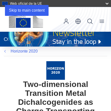
Web oficial de la UE
Skip to main content
Menu
(se
abrirá
CORDIS
en
una
Horizonte 2020
nueva
ventana)
Two-dimensional
Transition Metal
Dichalcogenides as