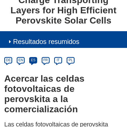
Charge Transporting
Layers for High Efficient
Perovskite Solar Cells
Resultados resumidos
Article
Category
Article
DE
EN
ES
FR
IT
PL
available
in
Acercar las celdas
the
fotovoltaicas de
following
languages:
perovskita a la
comercialización
Las celdas fotovoltaicas de perovskita