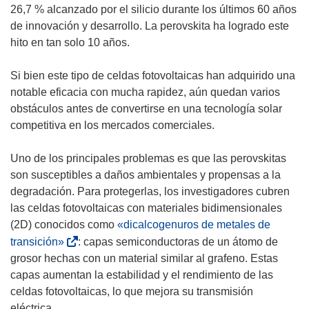
a
26,7 % alcanzado por el silicio durante los últimos 60 años
n
de innovación y desarrollo. La perovskita ha logrado este
u
hito en tan solo 10 años.
e
v
Si bien este tipo de celdas fotovoltaicas han adquirido una
a
notable eficacia con mucha rapidez, aún quedan varios
v
obstáculos antes de convertirse en una tecnología solar
e
competitiva en los mercados comerciales.
n
t
Uno de los principales problemas es que las perovskitas
a
son susceptibles a daños ambientales y propensas a la
n
degradación. Para protegerlas, los investigadores cubren
a
las celdas fotovoltaicas con materiales bidimensionales
)
(2D) conocidos como
«dicalcogenuros de metales de
(
transición»
: capas semiconductoras de un átomo de
s
grosor hechas con un material similar al grafeno. Estas
e
capas aumentan la estabilidad y el rendimiento de las
a
celdas fotovoltaicas, lo que mejora su transmisión
b
eléctrica.