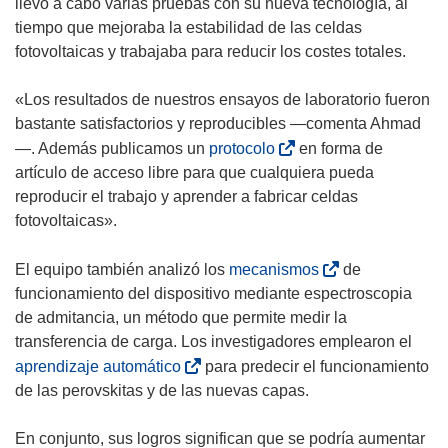
llevó a cabo varias pruebas con su nueva tecnología, al
r
tiempo que mejoraba la estabilidad de las celdas
á
fotovoltaicas y trabajaba para reducir los costes totales.
e
n
«Los resultados de nuestros ensayos de laboratorio fueron
u
bastante satisfactorios y reproducibles —comenta Ahmad
n
(
—. Además publicamos un
protocolo
en forma de
a
s
artículo de acceso libre para que cualquiera pueda
n
e
reproducir el trabajo y aprender a fabricar celdas
u
a
fotovoltaicas».
e
b
v
r
(
El equipo también analizó los
mecanismos
de
a
i
s
funcionamiento del dispositivo mediante espectroscopia
v
r
e
de admitancia, un método que permite medir la
e
á
a
transferencia de carga. Los investigadores emplearon el
n
e
b
(
aprendizaje automático
para predecir el funcionamiento
t
n
r
s
de las perovskitas y de las nuevas capas.
a
u
i
e
n
n
r
a
En conjunto, sus logros significan que se podría aumentar
a