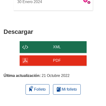
30 Enero 2024
Descargar
Descargar
el
contenido
XML
de
la
PDF
página
Última actualización:
21 Octubre 2022
Folleto
Mi folleto