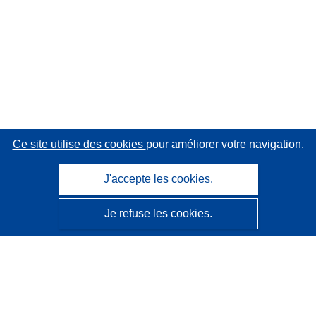
Ce site utilise des cookies
pour améliorer votre navigation.
J'accepte les cookies.
Je refuse les cookies.
CORDIS - Résultats de la recherche de l’UE
Ce site web est géré par l'
Office des publications de
l’Union européenne