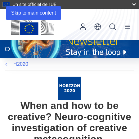
Un site officiel de l’UE
Skip to main content
Menu
(s’ouvre
dans
CORDIS
une
nouvelle
H2020
fenêtre)
When and how to be
creative? Neuro-cognitive
investigation of creative