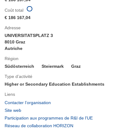
Coût total
€ 186 167,04
Adresse
UNIVERSITATSPLATZ 3
8010 Graz
Autriche
Région
Südösterreich
Steiermark
Graz
Type d’activité
Higher or Secondary Education Establishments
Liens
(s’ouvre
Contacter l’organisation
dans
(s’ouvre
Site web
une
dans
(s’ouvre
Participation aux programmes de R&I de l'UE
nouvelle
une
dans
(s’ouvre
Réseau de collaboration HORIZON
fenêtre)
nouvelle
une
dans
fenêtre)
nouvelle