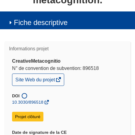
metacognition.
Fiche descriptive
Informations projet
CreativeMetacognitio
N° de convention de subvention: 896518
(s’ouvre
Site Web du projet
dans
une
nouvelle
DOI
fenêtre)
10.3030/896518
Projet clôturé
Date de signature de la CE