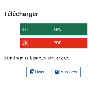
une
fenêtre)
nouvelle
fenêtre)
Télécharger
Télécharger
le
contenu
XML
de
la
PDF
page
Dernière mise à jour:
29 Janvier 2025
Livret
Mon livret