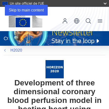
Un site officiel de l’UE
Skip to main content
Menu
(s’ouvre
dans
CORDIS
une
nouvelle
H2020
fenêtre)
Development of three
dimensional coronary
blood perfusion model in