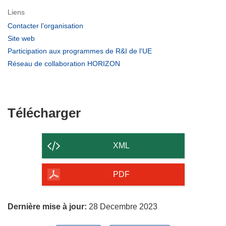
Liens
(s’ouvre
Contacter l’organisation
dans
(s’ouvre
Site web
une
dans
(s’ouvre
Participation aux programmes de R&I de l'UE
nouvelle
une
dans
(s’ouvre
Réseau de collaboration HORIZON
fenêtre)
nouvelle
une
dans
fenêtre)
nouvelle
une
fenêtre)
nouvelle
fenêtre)
Télécharger
Télécharger
le
contenu
XML
de
la
PDF
page
Dernière mise à jour:
28 Decembre 2023