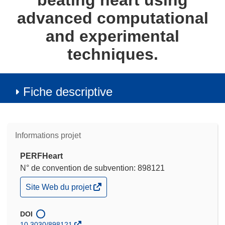
beating heart using
advanced computational
and experimental
techniques.
Fiche descriptive
Informations projet
PERFHeart
N° de convention de subvention: 898121
(s’ouvre
Site Web du projet
dans
une
nouvelle
DOI
fenêtre)
10.3030/898121