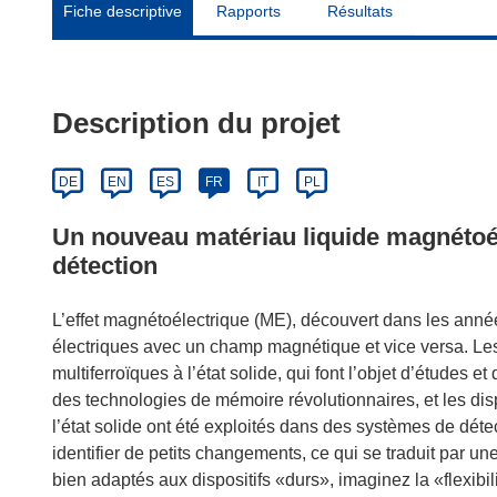
Fiche descriptive
Rapports
Résultats
Description du projet
DE
EN
ES
FR
IT
PL
Un nouveau matériau liquide magnétoél
détection
L’effet magnétoélectrique (ME), découvert dans les année
électriques avec un champ magnétique et vice versa. Les
multiferroïques à l’état solide, qui font l’objet d’études
des technologies de mémoire révolutionnaires, et les dispo
l’état solide ont été exploités dans des systèmes de déte
identifier de petits changements, ce qui se traduit par un
bien adaptés aux dispositifs «durs», imaginez la «flexibi