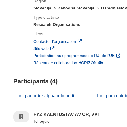
Région
Slovenija
Zahodna Slovenija
Osrednjeslo
Type d’activité
Research Organisations
Liens
(s’ouvre dans une nouvelle 
Contacter l’organisation
(s’ouvre dans une nouvelle fenêtre)
Site web
(s’ouv
Participation aux programmes de R&I de l'UE
(s’ouvre dans un
Réseau de collaboration HORIZON
Participants (4)
Trier par ordre alphabétique
Trier par contri
FYZIKALNI USTAV AV CR, VVI
Tchéquie