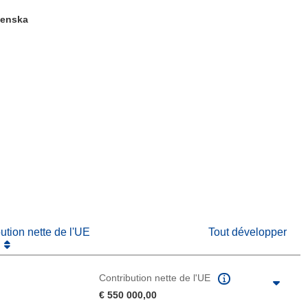
venska
fenêtre)
re dans une nouvelle fenêtre)
e nouvelle fenêtre)
bution nette de l'UE
Tout développer
Contribution nette de l'UE
€ 550 000,00