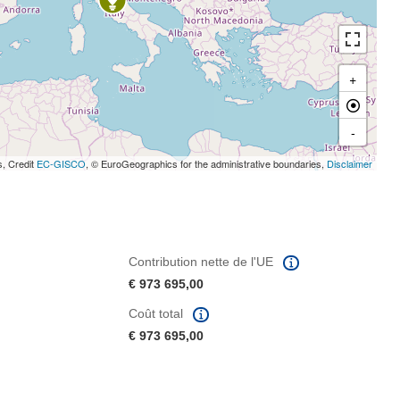
+
-
s, Credit
EC-GISCO
, © EuroGeographics for the administrative boundaries,
Disclaimer
Contribution nette de l'UE
€ 973 695,00
Coût total
€ 973 695,00