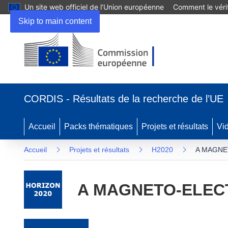
Un site web officiel de l’Union européenne
Comment le vérif
Skip to main content
(s’ouvre dans une nouvelle fenêtre)
CORDIS - Résultats de la recherche de l’UE
Accueil
Packs thématiques
Projets et résultats
Vi
Accueil
Projets et résultats
H2020
A MAGNE
A MAGNETO-ELECT