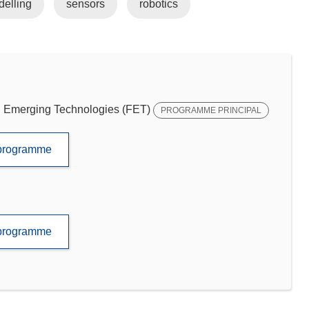
elling
sensors
robotics
Emerging Technologies (FET)
PROGRAMME PRINCIPAL
e programme
e programme