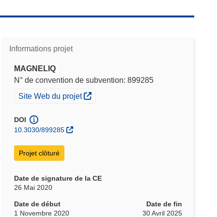
Informations projet
MAGNELIQ
N° de convention de subvention: 899285
(s’ouvre dans une nouvelle fenêtre)
Site Web du projet
DOI
10.3030/899285
Projet clôturé
Date de signature de la CE
26 Mai 2020
Date de début
Date de fin
1 Novembre 2020
30 Avril 2025