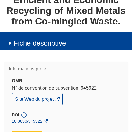
Efficient and Economic
Recycling of Mixed Metals
from Co-mingled Waste.
Fiche descriptive
Informations projet
OMR
N° de convention de subvention: 945922
(s’ouvre
Site Web du projet
dans
une
nouvelle
DOI
fenêtre)
10.3030/945922