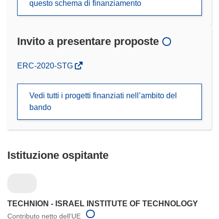
questo schema di finanziamento
Invito a presentare proposte
(si
ERC-2020-STG
apre
in
Vedi tutti i progetti finanziati nell’ambito del
una
bando
nuova
finestra)
Istituzione ospitante
TECHNION - ISRAEL INSTITUTE OF TECHNOLOGY
Contributo netto dell'UE