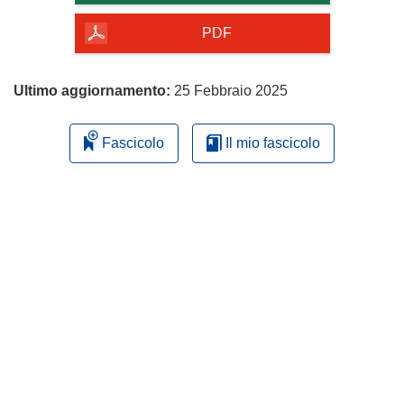
della
pagina
PDF
Ultimo aggiornamento:
25 Febbraio 2025
Fascicolo
Il mio fascicolo