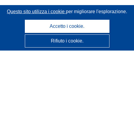
Questo sito utilizza i cookie
per migliorare l'esplorazione.
Accetto i cookie.
Rifiuto i cookie.
CORDIS - Risultati della ricerca dell’UE
Questo sito web è gestito dall'
Ufficio delle pubblicazioni
dell'Unione europea
Accessibilità
Classificazione semi-automatica dei progetti - Informativa
sulla spiegabilità
Contattaci