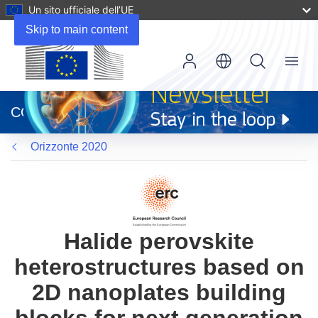
Un sito ufficiale dell’UE
Skip to main content
Menu
(si
apre
CORDIS
in
una
Orizzonte 2020
nuova
finestra)
Halide perovskite
heterostructures based on
2D nanoplates building