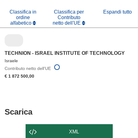
finestra)
nuova
finestra)
Classifica in
Classifica per
Espandi tutto
ordine
Contributo
alfabetico
netto dell'UE
TECHNION - ISRAEL INSTITUTE OF TECHNOLOGY
Israele
Contributo netto dell'UE
€ 1 872 500,00
Scarica
Scarica
il
contenuto
XML