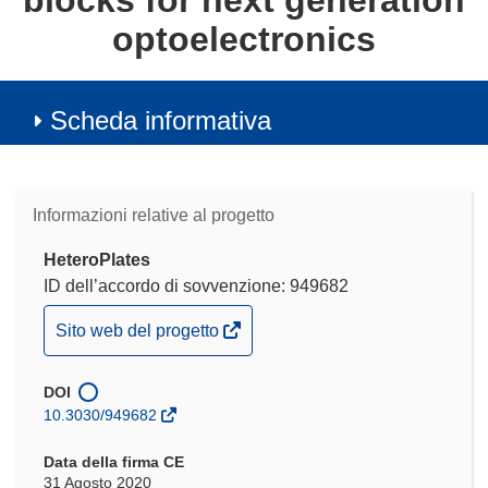
blocks for next generation
optoelectronics
Scheda informativa
Informazioni relative al progetto
HeteroPlates
ID dell’accordo di sovvenzione: 949682
(si
Sito web del progetto
apre
in
DOI
una
10.3030/949682
nuova
finestra)
Data della firma CE
31 Agosto 2020