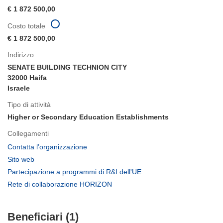
€ 1 872 500,00
Costo totale
€ 1 872 500,00
Indirizzo
SENATE BUILDING TECHNION CITY
32000 Haifa
Israele
Tipo di attività
Higher or Secondary Education Establishments
Collegamenti
(si
Contatta l’organizzazione
apre
(si
Sito web
in
apre
(si
Partecipazione a programmi di R&I dell'UE
una
in
apre
(si
Rete di collaborazione HORIZON
nuova
una
in
apre
finestra)
nuova
una
in
finestra)
nuova
Beneficiari (1)
una