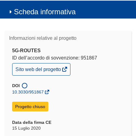
Scheda informativa
Informazioni relative al progetto
5G-ROUTES
ID dell’accordo di sovvenzione: 951867
(si
Sito web del progetto
apre
in
una
DOI
nuova
10.3030/951867
finestra)
Progetto chiuso
Data della firma CE
15 Luglio 2020