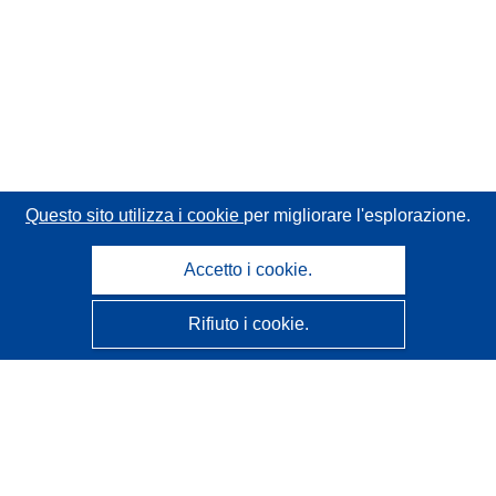
Questo sito utilizza i cookie
per migliorare l'esplorazione.
Accetto i cookie.
Rifiuto i cookie.
CORDIS - Risultati della ricerca dell’UE
Questo sito web è gestito dall'
Ufficio delle pubblicazioni
dell'Unione europea