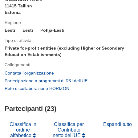
11415 Tallinn
Estonia
Regione
Eesti
Eesti
Põhja-Eesti
Tipo di attività
Private for-profit entities (excluding Higher or Secondary
Education Establishments)
Collegamenti
(si
Contatta l’organizzazione
apre
(si
Partecipazione a programmi di R&I dell'UE
in
apre
(si
Rete di collaborazione HORIZON
una
in
apre
nuova
una
in
finestra)
nuova
Partecipanti (23)
una
finestra)
nuova
finestra)
Classifica in
Classifica per
Espandi tutto
ordine
Contributo
alfabetico
netto dell'UE