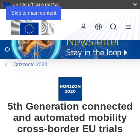
Un sito ufficiale dell’UE
Skip to main content
Menu
(si
apre
CORDIS
in
una
Orizzonte 2020
nuova
finestra)
5th Generation connected
and automated mobility
cross-border EU trials