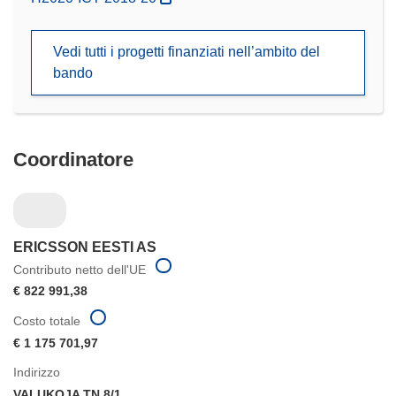
apre
in
Vedi tutti i progetti finanziati nell’ambito del
una
bando
nuova
finestra)
Coordinatore
ERICSSON EESTI AS
Contributo netto dell'UE
€ 822 991,38
Costo totale
€ 1 175 701,97
Indirizzo
VALUKOJA TN 8/1