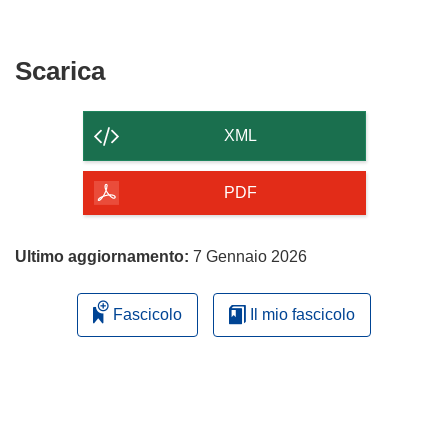
Scarica
Scarica
il
contenuto
XML
della
pagina
PDF
Ultimo aggiornamento:
7 Gennaio 2026
Fascicolo
Il mio fascicolo