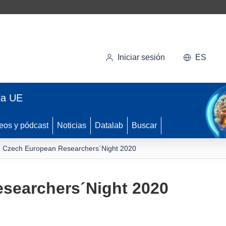
Iniciar sesión
ES
la UE
eos y pódcast
Noticias
Datalab
Buscar
Czech European Researchers´Night 2020
searchers´Night 2020