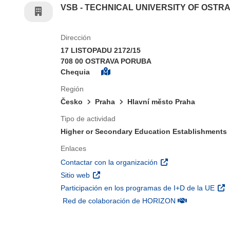
VSB - TECHNICAL UNIVERSITY OF OSTR
Dirección
17 LISTOPADU 2172/15
708 00 OSTRAVA PORUBA
Chequia
Región
Česko
Praha
Hlavní město Praha
Tipo de actividad
Higher or Secondary Education Establishments
Enlaces
(se abrirá en una nu
Contactar con la organización
(se abrirá en una nueva ventana)
Sitio web
(se 
Participación en los programas de I+D de la UE
(se abrirá en u
Red de colaboración de HORIZON