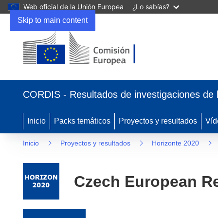
Web oficial de la Unión Europea
¿Lo sabías?
Skip to main content
(se abrirá en una nueva ventana)
CORDIS - Resultados de investigaciones de 
Inicio
Packs temáticos
Proyectos y resultados
Víd
Inicio
Proyectos y resultados
Horizonte 2020
Czech European Re