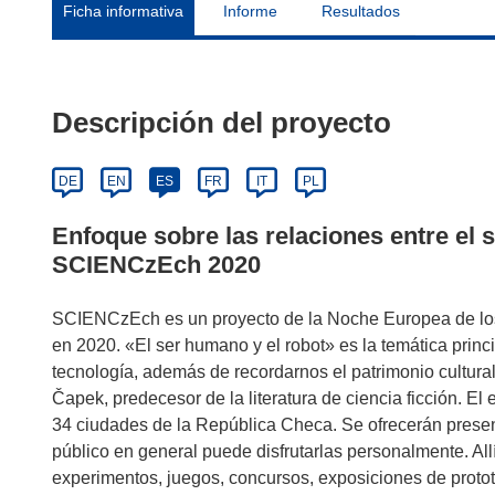
Ficha informativa
Informe
Resultados
Descripción del proyecto
DE
EN
ES
FR
IT
PL
Enfoque sobre las relaciones entre el 
SCIENCzEch 2020
SCIENCzEch es un proyecto de la Noche Europea de los
en 2020. «El ser humano y el robot» es la temática princi
tecnología, además de recordarnos el patrimonio cultural
Čapek, predecesor de la literatura de ciencia ficción. E
34 ciudades de la República Checa. Se ofrecerán present
público en general puede disfrutarlas personalmente. Allí
experimentos, juegos, concursos, exposiciones de protot