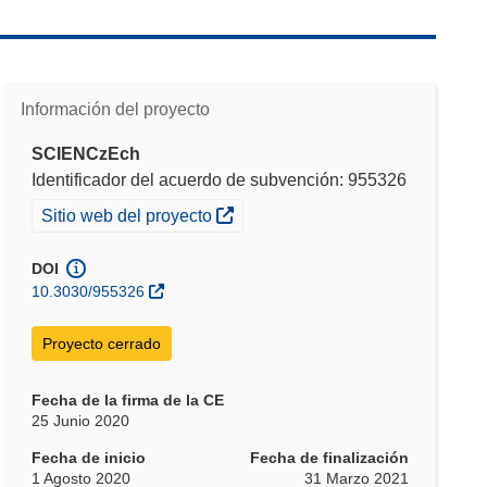
Información del proyecto
SCIENCzEch
Identificador del acuerdo de subvención: 955326
(se abrirá en una nueva ventana)
Sitio web del proyecto
DOI
10.3030/955326
Proyecto cerrado
Fecha de la firma de la CE
25 Junio 2020
Fecha de inicio
Fecha de finalización
1 Agosto 2020
31 Marzo 2021