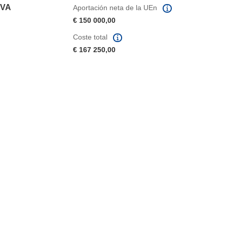
AVA
Aportación neta de la UEn
€ 150 000,00
Coste total
€ 167 250,00
eva ventana)
abrirá en una nueva ventana)
na nueva ventana)