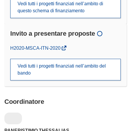
Vedi tutti i progetti finanziati nell’ambito di
questo schema di finanziamento
Invito a presentare proposte
(si
H2020-MSCA-ITN-2020
apre
in
Vedi tutti i progetti finanziati nell’ambito del
una
bando
nuova
finestra)
Coordinatore
PANEPISTIMIO THESSALIAS