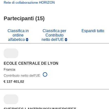
in
apre
(si
Rete di collaborazione HORIZON
nuova
una
in
apre
finestra)
nuova
una
in
finestra)
nuova
Partecipanti (15)
una
finestra)
nuova
finestra)
Classifica in
Classifica per
Espandi tutto
ordine
Contributo
alfabetico
netto dell'UE
ECOLE CENTRALE DE LYON
Francia
Contributo netto dell'UE
€ 137 401,02