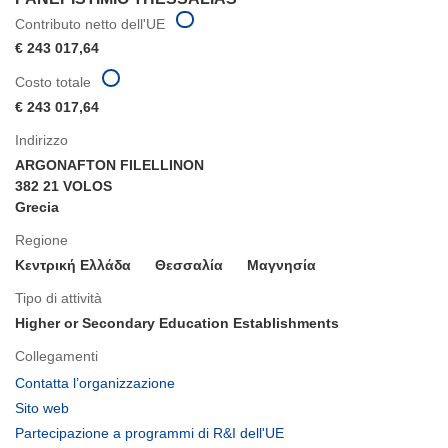
Contributo netto dell'UE
€ 243 017,64
Costo totale
€ 243 017,64
Indirizzo
ARGONAFTON FILELLINON
382 21 VOLOS
Grecia
Regione
Κεντρική Ελλάδα
Θεσσαλία
Μαγνησία
Tipo di attività
Higher or Secondary Education Establishments
Collegamenti
(si
Contatta l’organizzazione
apre
(si
Sito web
in
apre
(si
Partecipazione a programmi di R&I dell'UE
una