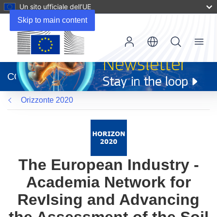
Un sito ufficiale dell’UE
Skip to main content
Menu
(si
apre
CORDIS
in
una
Orizzonte 2020
nuova
finestra)
The European Industry -
Academia Network for
RevIsing and Advancing