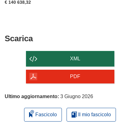
€ 140 638,32
Scarica
Scarica
il
contenuto
XML
della
pagina
PDF
Ultimo aggiornamento:
3 Giugno 2026
Fascicolo
Il mio fascicolo