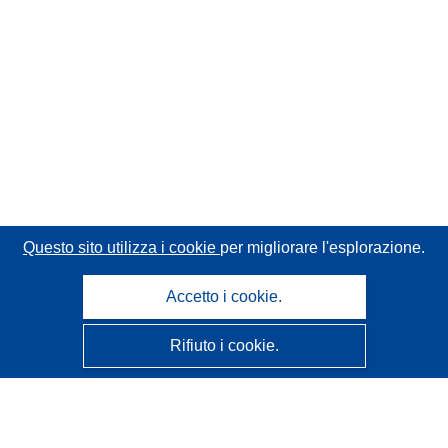
Questo sito utilizza i cookie
per migliorare l'esplorazione.
Accetto i cookie.
Rifiuto i cookie.
CORDIS - Risultati della ricerca dell’UE
Questo sito web è gestito dall'
Ufficio delle pubblicazioni