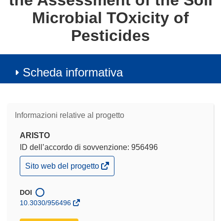
the Assessment of the Soil
Microbial TOxicity of
Pesticides
Scheda informativa
Informazioni relative al progetto
ARISTO
ID dell’accordo di sovvenzione: 956496
(si
Sito web del progetto
apre
in
una
DOI
nuova
10.3030/956496
finestra)