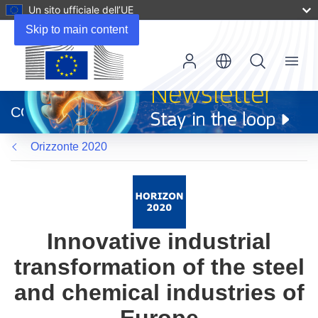
Un sito ufficiale dell’UE
Skip to main content
Menu
(si
apre
CORDIS
in
una
Orizzonte 2020
nuova
finestra)
Innovative industrial
transformation of the steel
and chemical industries of