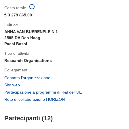
Costo totale
€ 3 279 865,00
Indirizzo
ANNA VAN BUERENPLEIN 1
2595 DA Den Haag
Paesi Bassi
Tipo di attività
Research Organisations
Collegamenti
(si
Contatta l’organizzazione
apre
(si
Sito web
in
apre
(si
Partecipazione a programmi di R&I dell'UE
una
in
apre
(si
Rete di collaborazione HORIZON
nuova
una
in
apre
finestra)
nuova
una
in
finestra)
nuova
Partecipanti (12)
una
finestra)
nuova