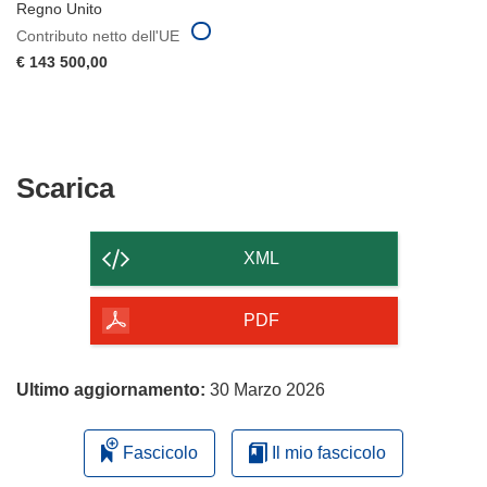
Regno Unito
Contributo netto dell'UE
€ 143 500,00
Scarica
Scarica
il
contenuto
XML
della
pagina
PDF
Ultimo aggiornamento:
30 Marzo 2026
Fascicolo
Il mio fascicolo