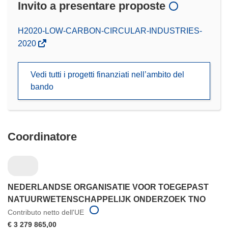
Invito a presentare proposte
(si
H2020-LOW-CARBON-CIRCULAR-INDUSTRIES-
apre
2020
in
una
Vedi tutti i progetti finanziati nell’ambito del
nuova
bando
finestra)
Coordinatore
NEDERLANDSE ORGANISATIE VOOR TOEGEPAST
NATUURWETENSCHAPPELIJK ONDERZOEK TNO
Contributo netto dell'UE
€ 3 279 865,00