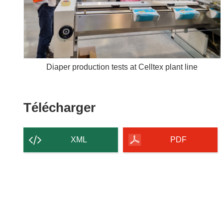
Diaper production tests at Celltex plant line
Télécharger
Télécharger
le
contenu
XML
PDF
de
la
page