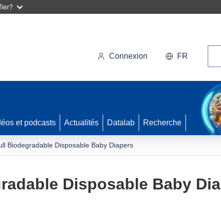
ier?
Rec
Connexion
FR
déos et podcasts
Actualités
Datalab
Recherche
ll Biodegradable Disposable Baby Diapers
gradable Disposable Baby Di