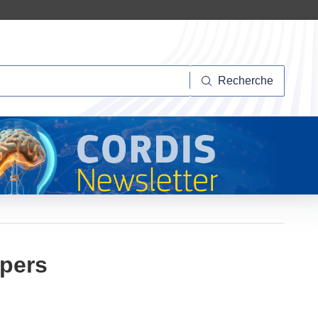
herche
Recherche
apers