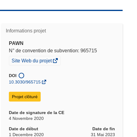
Informations projet
PAWN
N° de convention de subvention: 965715
(s’ouvre
Site Web du projet
dans
une
DOI
nouvelle
10.3030/965715
fenêtre)
Projet clôturé
Date de signature de la CE
4 Novembre 2020
Date de début
Date de fin
1 Decembre 2020
31 Mai 2023