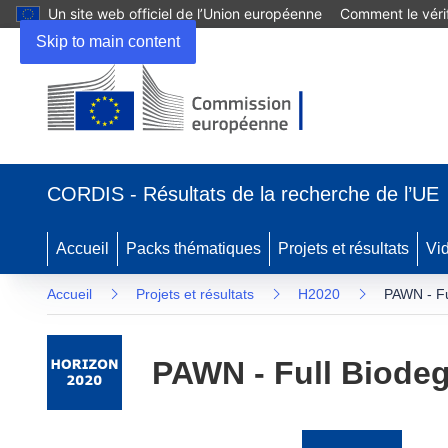
Un site web officiel de l’Union européenne
Comment le vérif
Skip to main content
(s’ouvre
dans
CORDIS - Résultats de la recherche de l’UE
une
nouvelle
fenêtre)
Accueil
Packs thématiques
Projets et résultats
Vi
Accueil
Projets et résultats
H2020
PAWN - Fu
PAWN - Full Biode