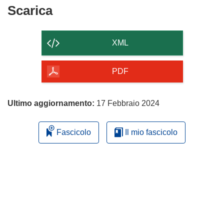
Scarica
Scarica
il
contenuto
XML
della
pagina
PDF
Ultimo aggiornamento:
17 Febbraio 2024
Fascicolo
Il mio fascicolo