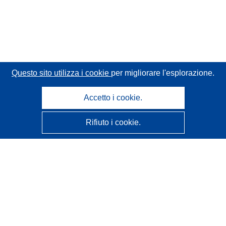
Questo sito utilizza i cookie
per migliorare l'esplorazione.
Accetto i cookie.
Rifiuto i cookie.
CORDIS - Risultati della ricerca dell’UE
Questo sito web è gestito dall'
Ufficio delle pubblicazioni
dell'Unione europea
Accessibilità
Classificazione semi-automatica dei progetti - Informativa