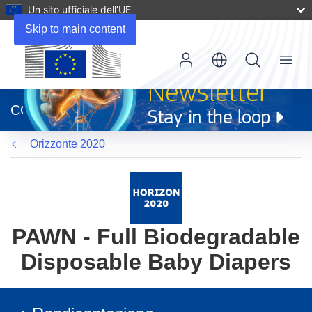
Un sito ufficiale dell’UE
Skip to main content
Menu
(si
apre
CORDIS
in
una
Orizzonte 2020
nuova
finestra)
PAWN - Full Biodegradable
Disposable Baby Diapers