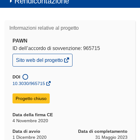
Rendicontazione
Informazioni relative al progetto
PAWN
ID dell’accordo di sovvenzione: 965715
(si
Sito web del progetto
apre
in
una
DOI
nuova
10.3030/965715
finestra)
Progetto chiuso
Data della firma CE
4 Novembre 2020
Data di avvio
Data di completamento
1 Dicembre 2020
31 Maggio 2023