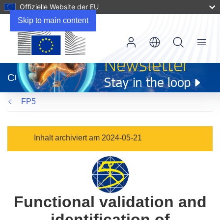
Offizielle Website der EU
Skip to main content
Menu
(öffnet
in
CORDIS
neuem
Fenster)
FP5
Inhalt archiviert am 2024-05-21
Functional validation and
identification of