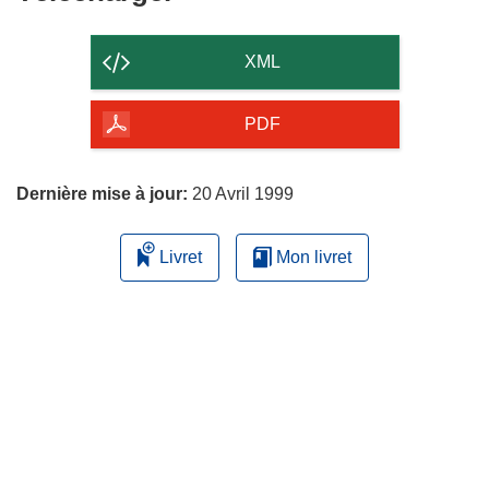
le
contenu
XML
de
la
PDF
page
Dernière mise à jour:
20 Avril 1999
Livret
Mon livret