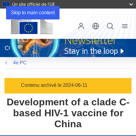
Un site officiel de l’UE
Skip to main content
Menu
(s’ouvre
dans
CORDIS
une
nouvelle
4e PC
fenêtre)
Contenu archivé le 2024-06-11
Development of a clade C-
based HIV-1 vaccine for
China