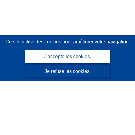
Ce site utilise des cookies
pour améliorer votre navigation.
J'accepte les cookies.
Je refuse les cookies.
CORDIS - Résultats de la recherche de l’UE
Ce site web est géré par l'
Office des publications de
l’Union européenne
Accessibilité
Classification semi-automatique des projets - Avis sur