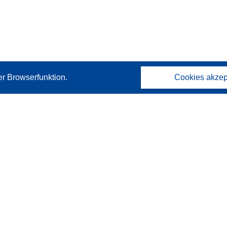
er Browserfunktion.
Cookies akzep
Kontakt
Wenden Sie sich an das Help Desk
Häufig gestellte Fragen
(mit Antworten)
Folgen Sie uns