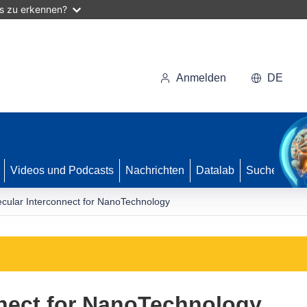
as zu erkennen?
Anmelden
DE
Videos und Podcasts
Nachrichten
Datalab
Suche
cular Interconnect for NanoTechnology
nnect for NanoTechnology