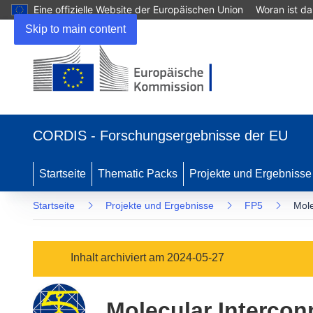
Eine offizielle Website der Europäischen Union
Woran ist d
Skip to main content
(öffnet
in
CORDIS - Forschungsergebnisse der EU
neuem
Fenster)
Startseite
Thematic Packs
Projekte und Ergebnisse
Startseite
Projekte und Ergebnisse
FP5
Mole
Inhalt archiviert am 2024-05-27
Molecular Interco