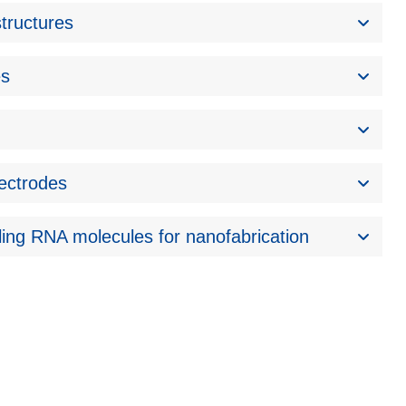
tructures
es
lectrodes
ling RNA molecules for nanofabrication