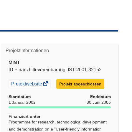
Projektinformationen
MINT
ID Finanzhilfevereinbarung: IST-2001-32152
(öffnet
Projektwebsite
Projekt abgeschlossen
in
neuem
Startdatum
Enddatum
Fenster)
1 Januar 2002
30 Juni 2005
Finanziert unter
Programme for research, technological development
and demonstration on a "User-friendly information