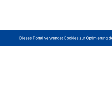
Dieses Portal verwendet Cookies
zur Optimierung d
CORDIS - Forschungsergebnisse der EU
Diese Website wird vom
Amt für Veröffentlichungen der
Europäischen Union
verwaltet.
Barrierefreiheit
Halbautomatische Projektklassifizierung - Hinweis zur