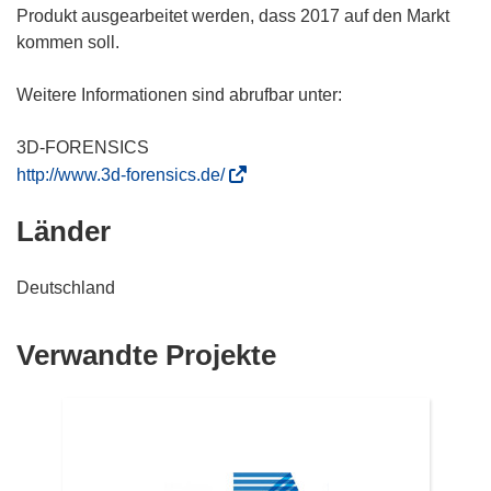
Produkt ausgearbeitet werden, dass 2017 auf den Markt
kommen soll.
Weitere Informationen sind abrufbar unter:
(
http://www.3d-forensics.de/
ö
Länder
f
f
n
Deutschland
e
t
Verwandte Projekte
i
n
n
e
u
e