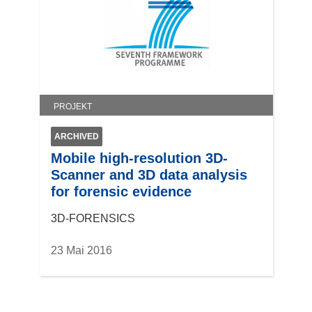
m
F
e
n
s
t
PROJEKT
e
r
ARCHIVED
)
Mobile high-resolution 3D-
Scanner and 3D data analysis
for forensic evidence
3D-FORENSICS
23 Mai 2016