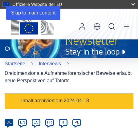
Offizielle Website der EU
Skip to main content
Menu
(öffnet
in
CORDIS
neuem
Fenster)
Startseite
Interviews
Dreidimensionale Aufnahme forensischer Beweise erlaubt
neue Perspektiven auf Tatorte
Article
Inhalt archiviert am 2024-04-18
Category
Article
DE
EN
ES
FR
IT
PL
available
in