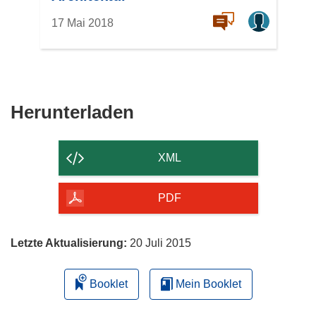
17 Mai 2018
Den
Herunterladen
Inhalt
der
XML
Seite
herunterladen
PDF
Letzte Aktualisierung:
20 Juli 2015
Booklet
Mein Booklet