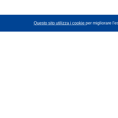
Questo sito utilizza i cookie
per migliorare l'e
CORDIS - Risultati della ricerca dell’UE
Questo sito web è gestito dall'
Ufficio delle
pubblicazioni dell'Unione europea
Accessibilità
Classificazione semi-automatica dei progetti -
Informativa sulla spiegabilità