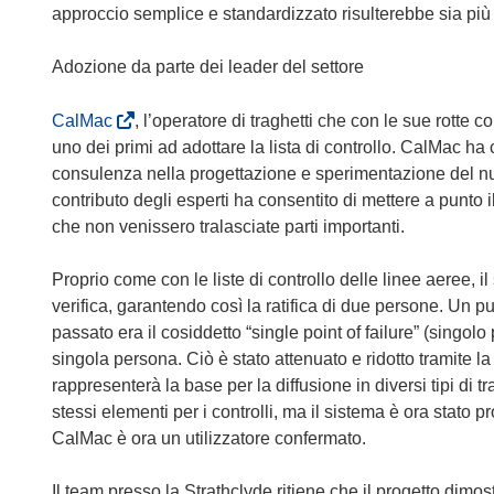
approccio semplice e standardizzato risulterebbe sia più f
Adozione da parte dei leader del settore
(
CalMac
, l’operatore di traghetti che con le sue rotte c
s
uno dei primi ad adottare la lista di controllo. CalMac ha
i
consulenza nella progettazione e sperimentazione del nuovo
a
contributo degli esperti ha consentito di mettere a punto
p
che non venissero tralasciate parti importanti.
r
e
Proprio come con le liste di controllo delle linee aeree, 
i
verifica, garantendo così la ratifica di due persone. Un p
n
passato era il cosiddetto “single point of failure” (singolo 
u
singola persona. Ciò è stato attenuato e ridotto tramite l
n
rappresenterà la base per la diffusione in diversi tipi di
a
stessi elementi per i controlli, ma il sistema è ora stato pr
n
CalMac è ora un utilizzatore confermato.
u
o
Il team presso la Strathclyde ritiene che il progetto dimostr