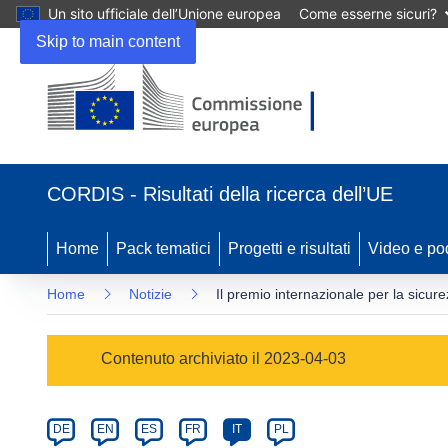
Un sito ufficiale dell’Unione europea
Come esserne sicuri?
Skip to main content
(si
apre
CORDIS - Risultati della ricerca dell’UE
in
una
nuova
Home
Pack tematici
Progetti e risultati
Video e po
finestra)
Home
Notizie
Il premio internazionale per la sicu
Article
Contenuto archiviato il 2023-04-03
Category
Article
DE
EN
ES
FR
IT
PL