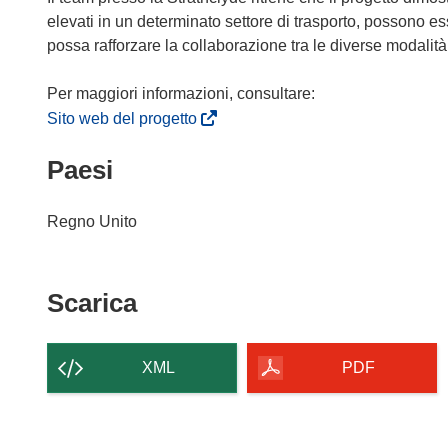
v
elevati in un determinato settore di trasporto, possono esse
a
possa rafforzare la collaborazione tra le diverse modalità 
f
i
n
(
Sito web del progetto
e
s
Paesi
s
i
t
a
r
p
Regno Unito
a
r
)
e
i
Scarica
Scarica
n
il
u
n
contenuto
XML
PDF
a
della
n
pagina
u