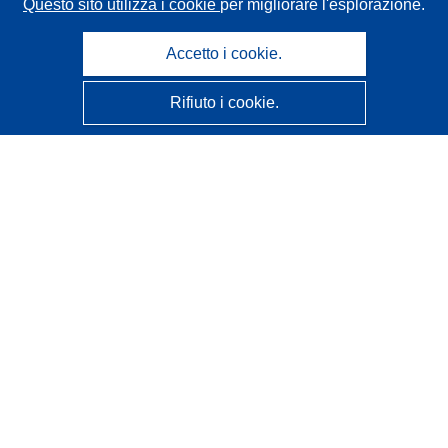
Questo sito utilizza i cookie
per migliorare l'esplorazione.
Accetto i cookie.
Rifiuto i cookie.
CORDIS - Risultati della ricerca dell’UE
Questo sito web è gestito dall'
Ufficio delle pubblicazioni
dell'Unione europea
Accessibilità
Classificazione semi-automatica dei progetti - Informativa
sulla spiegabilità
Contattaci
Contatta il nostro Help Desk