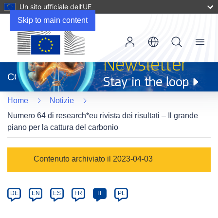
Un sito ufficiale dell’UE
Skip to main content
Menu
(si
apre
CORDIS
in
una
Home
Notizie
nuova
finestra)
Numero 64 di research*eu rivista dei risultati – Il grande
piano per la cattura del carbonio
Article
Contenuto archiviato il 2023-04-03
Category
Article
DE
EN
ES
FR
IT
PL
available
in