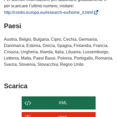
per scaricare l’ultimo numero, visitare:
(
http://cordis.europa.eu/research-eu/home_it.html
s
Paesi
i
a
p
Austria, Belgio, Bulgaria, Cipro, Cechia, Germania,
r
Danimarca, Estonia, Grecia, Spagna, Finlandia, Francia,
e
Croazia, Ungheria, Irlanda, Italia, Lituania, Lussemburgo,
i
Lettonia, Malta, Paesi Bassi, Polonia, Portogallo, Romania,
n
Svezia, Slovenia, Slovacchia, Regno Unito
u
n
a
Scarica
Scarica
n
il
u
o
contenuto
XML
v
della
a