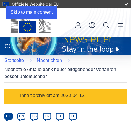
Offizielle Website der EU
Skip to main content
Menu
(öffnet
in
CORDIS
neuem
Fenster)
Startseite
Nachrichten
Neonatale Anfälle dank neuer bildgebender Verfahren
besser untersuchbar
Article
Inhalt archiviert am 2023-04-12
Category
Article
DE
EN
ES
FR
IT
PL
available
in