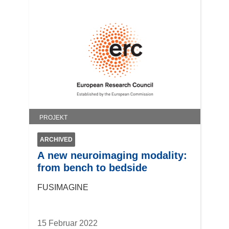
e
n
u
e
e
u
m
e
F
m
e
F
n
e
s
n
t
s
e
t
PROJEKT
r
e
)
r
ARCHIVED
)
A new neuroimaging modality:
from bench to bedside
FUSIMAGINE
15 Februar 2022