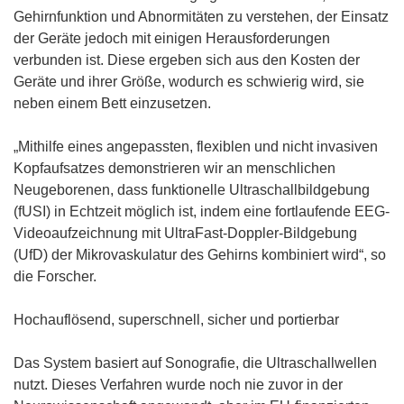
f
Gehirnfunktion und Abnormitäten zu verstehen, der Einsatz
n
der Geräte jedoch mit einigen Herausforderungen
e
verbunden ist. Diese ergeben sich aus den Kosten der
t
Geräte und ihrer Größe, wodurch es schwierig wird, sie
i
neben einem Bett einzusetzen.
n
n
„Mithilfe eines angepassten, flexiblen und nicht invasiven
e
Kopfaufsatzes demonstrieren wir an menschlichen
u
Neugeborenen, dass funktionelle Ultraschallbildgebung
e
(fUSI) in Echtzeit möglich ist, indem eine fortlaufende EEG-
m
Videoaufzeichnung mit UltraFast-Doppler-Bildgebung
F
(UfD) der Mikrovaskulatur des Gehirns kombiniert wird“, so
e
die Forscher.
n
s
Hochauflösend, superschnell, sicher und portierbar
t
e
Das System basiert auf Sonografie, die Ultraschallwellen
r
nutzt. Dieses Verfahren wurde noch nie zuvor in der