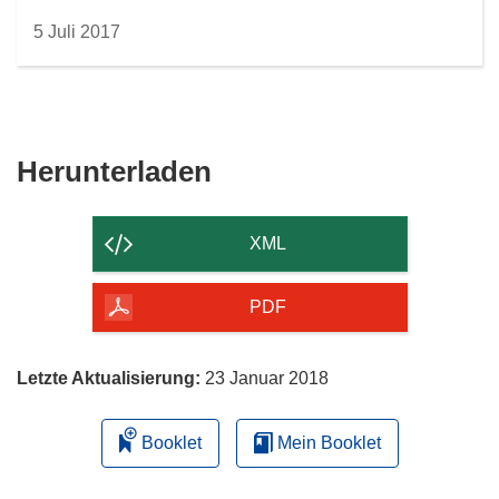
5 Juli 2017
Den
Herunterladen
Inhalt
der
XML
Seite
herunterladen
PDF
Letzte Aktualisierung:
23 Januar 2018
Booklet
Mein Booklet