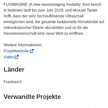
FUSIMAGINE (A new neuroimaging modality: from bench
to bedside) läuft bis zum Jahr 2019, und Mickaël Tanter
hofft, dass der sehr hochauflösende Ultraschall
ermöglichen wird, die gesamte funktionelle Hirnaktivität auf
mikroskopischer Ebene abzubilden und so für die
Neurowissenschaft eine neue Welt zu eröffnen.
(
Projektwebsite
ö
(
Video
f
ö
Länder
f
f
n
f
e
n
Frankreich
t
e
i
t
Verwandte Projekte
n
i
n
n