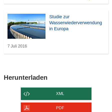
Studie zur
Wasserwiederverwendung
in Europa
7 Juli 2016
Den
Herunterladen
Inhalt
der
XML
Seite
herunterladen
PDF