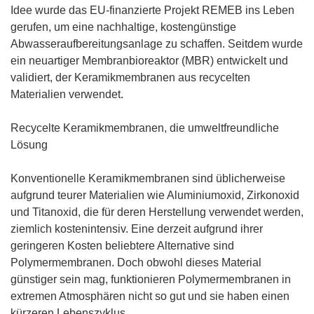
m
Idee wurde das EU-finanzierte Projekt REMEB ins Leben
F
gerufen, um eine nachhaltige, kostengünstige
e
Abwasseraufbereitungsanlage zu schaffen. Seitdem wurde
n
ein neuartiger Membranbioreaktor (MBR) entwickelt und
s
validiert, der Keramikmembranen aus recycelten
t
Materialien verwendet.
e
r
Recycelte Keramikmembranen, die umweltfreundliche
)
Lösung
Konventionelle Keramikmembranen sind üblicherweise
aufgrund teurer Materialien wie Aluminiumoxid, Zirkonoxid
und Titanoxid, die für deren Herstellung verwendet werden,
ziemlich kostenintensiv. Eine derzeit aufgrund ihrer
geringeren Kosten beliebtere Alternative sind
Polymermembranen. Doch obwohl dieses Material
günstiger sein mag, funktionieren Polymermembranen in
extremen Atmosphären nicht so gut und sie haben einen
kürzeren Lebenszyklus.