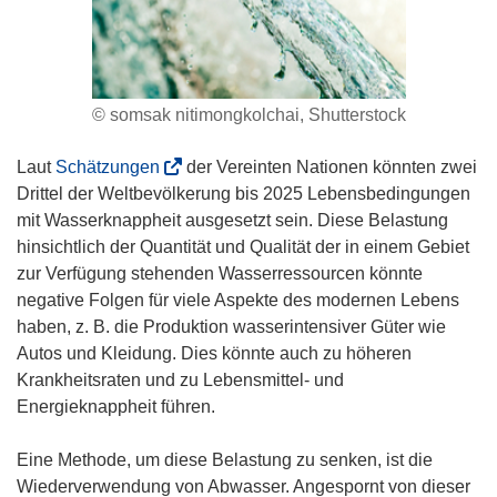
© somsak nitimongkolchai, Shutterstock
(
Laut
Schätzungen
der Vereinten Nationen könnten zwei
ö
Drittel der Weltbevölkerung bis 2025 Lebensbedingungen
f
mit Wasserknappheit ausgesetzt sein. Diese Belastung
f
hinsichtlich der Quantität und Qualität der in einem Gebiet
n
zur Verfügung stehenden Wasserressourcen könnte
e
negative Folgen für viele Aspekte des modernen Lebens
t
haben, z. B. die Produktion wasserintensiver Güter wie
i
Autos und Kleidung. Dies könnte auch zu höheren
n
Krankheitsraten und zu Lebensmittel- und
n
Energieknappheit führen.
e
u
Eine Methode, um diese Belastung zu senken, ist die
e
Wiederverwendung von Abwasser. Angespornt von dieser