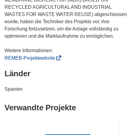
e
RECYCLED AGRICULTURAL AND INDUSTRIAL
u
WASTES FOR WASTE WATER REUSE) abgeschlossen
e
wurde, haben die Techniker des Projekts vor, ihre
m
Forschung fortzusetzen, um die Anlage vollständig zu
F
optimieren und die Marktaufnahme zu ermöglichen.
e
n
s
(
REMEB-Projektwebsite
t
ö
Länder
e
f
r
f
)
n
Spanien
e
t
Verwandte Projekte
i
n
n
e