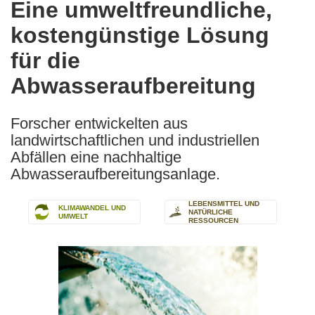
Eine umweltfreundliche,
the
kostengünstige Lösung
following
languages:
für die
Abwasseraufbereitung
Forscher entwickelten aus
landwirtschaftlichen und industriellen
Abfällen eine nachhaltige
Abwasseraufbereitungsanlage.
LEBENSMITTEL UND
KLIMAWANDEL UND
NATÜRLICHE
UMWELT
RESSOURCEN