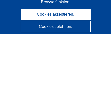
Browserfunktion.
Cookies akzeptieren.
Cookies ablehnen.
CORDIS - Forschungsergebnisse der EU
Diese Website wird vom
Amt für Veröffentlichungen der
Europäischen Union
verwaltet.
Barrierefreiheit
Halbautomatische Projektklassifizierung - Hinweis zur
Erklärbarkeit
Kontakt
Wenden Sie sich an das Help Desk