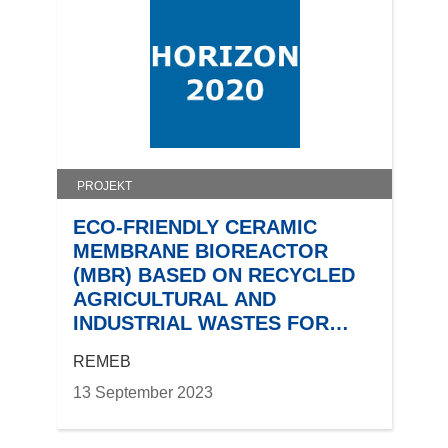
u
e
m
F
e
n
s
t
PROJEKT
e
r
ECO-FRIENDLY CERAMIC
)
MEMBRANE BIOREACTOR
(MBR) BASED ON RECYCLED
AGRICULTURAL AND
INDUSTRIAL WASTES FOR
WASTE WATER REUSE
REMEB
13 September 2023