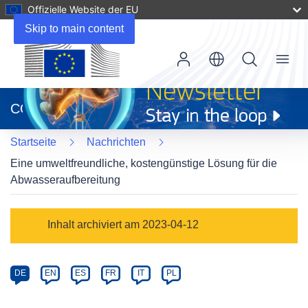
Offizielle Website der EU
Skip to main content
Menu
(öffnet
in
CORDIS
neuem
Fenster)
Startseite
Nachrichten
Eine umweltfreundliche, kostengünstige Lösung für die
Abwasseraufbereitung
Article
Inhalt archiviert am 2023-04-12
Category
Article
DE
EN
ES
FR
IT
PL
available
in