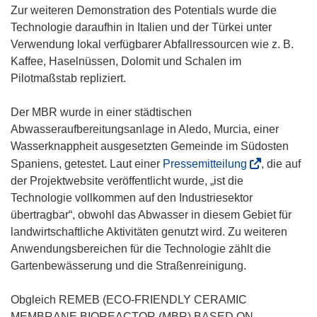
Zur weiteren Demonstration des Potentials wurde die
Technologie daraufhin in Italien und der Türkei unter
Verwendung lokal verfügbarer Abfallressourcen wie z. B.
Kaffee, Haselnüssen, Dolomit und Schalen im
Pilotmaßstab repliziert.
Der MBR wurde in einer städtischen
Abwasseraufbereitungsanlage in Aledo, Murcia, einer
Wasserknappheit ausgesetzten Gemeinde im Südosten
(
Spaniens, getestet. Laut einer
Pressemitteilung
, die auf
ö
der Projektwebsite veröffentlicht wurde, „ist die
f
Technologie vollkommen auf den Industriesektor
f
übertragbar“, obwohl das Abwasser in diesem Gebiet für
n
landwirtschaftliche Aktivitäten genutzt wird. Zu weiteren
e
Anwendungsbereichen für die Technologie zählt die
t
Gartenbewässerung und die Straßenreinigung.
i
n
Obgleich REMEB (ECO-FRIENDLY CERAMIC
n
MEMBRANE BIOREACTOR (MBR) BASED ON