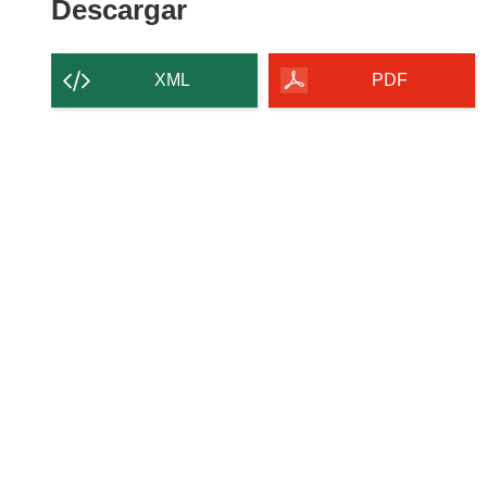
Descargar
Descargar
e
á
el
n
e
u
n
contenido
XML
PDF
n
u
de
a
n
la
n
a
página
u
n
e
u
v
e
a
v
v
a
e
v
n
e
t
n
a
t
n
a
a
n
)
a
)