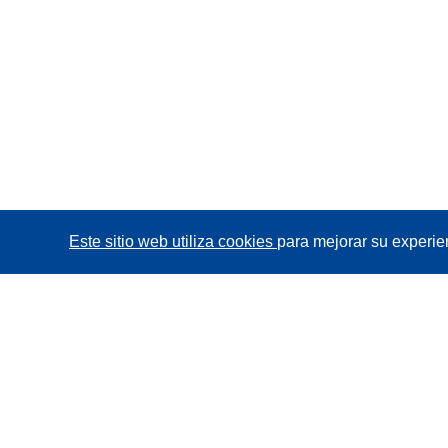
Este sitio web utiliza cookies
para mejorar su experie
CORDIS - Resultados de investigaciones de la UE
La
Oficina de Publicaciones de la Unión Europea
gestiona este sitio web.