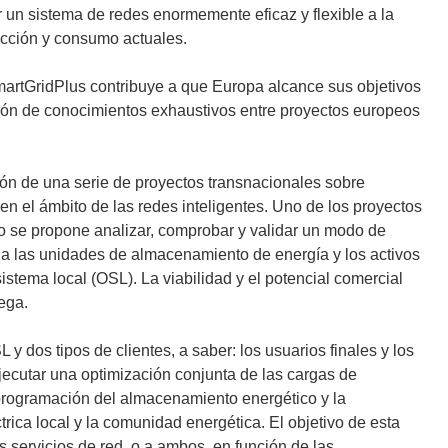
r un sistema de redes enormemente eficaz y flexible a la
ucción y consumo actuales.
artGridPlus contribuye a que Europa alcance sus objetivos
usión de conocimientos exhaustivos entre proyectos europeos
ón de una serie de proyectos transnacionales sobre
n el ámbito de las redes inteligentes. Uno de los proyectos
to se propone analizar, comprobar y validar un modo de
a las unidades de almacenamiento de energía y los activos
sistema local (OSL). La viabilidad y el potencial comercial
ega.
 dos tipos de clientes, a saber: los usuarios finales y los
jecutar una optimización conjunta de las cargas de
la programación del almacenamiento energético y la
trica local y la comunidad energética. El objetivo de esta
s servicios de red, o a ambos, en función de las