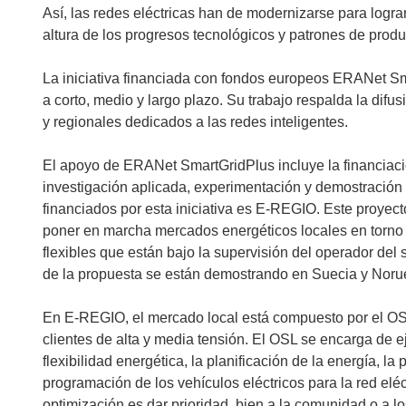
Así, las redes eléctricas han de modernizarse para logra
altura de los progresos tecnológicos y patrones de prod
La iniciativa financiada con fondos europeos ERANet Sm
a corto, medio y largo plazo. Su trabajo respalda la dif
y regionales dedicados a las redes inteligentes.
El apoyo de ERANet SmartGridPlus incluye la financiaci
investigación aplicada, experimentación y demostración e
financiados por esta iniciativa es E-REGIO. Este proyec
poner en marcha mercados energéticos locales en torno 
flexibles que están bajo la supervisión del operador del 
de la propuesta se están demostrando en Suecia y Noru
En E-REGIO, el mercado local está compuesto por el OSL y
clientes de alta y media tensión. El OSL se encarga de e
flexibilidad energética, la planificación de la energía, 
programación de los vehículos eléctricos para la red eléc
optimización es dar prioridad, bien a la comunidad o a lo