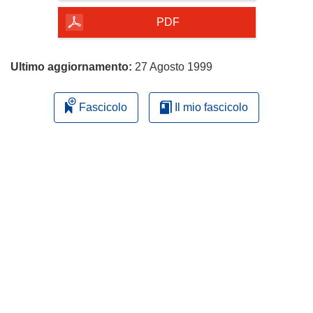
della
pagina
PDF
Ultimo aggiornamento:
27 Agosto 1999
Fascicolo
Il mio fascicolo