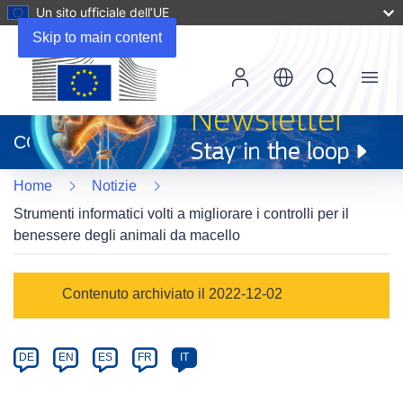
Un sito ufficiale dell’UE
Skip to main content
Menu
(si
apre
CORDIS
in
una
Home
Notizie
nuova
finestra)
Strumenti informatici volti a migliorare i controlli per il
benessere degli animali da macello
Article
Contenuto archiviato il 2022-12-02
Category
Article
DE
EN
ES
FR
IT
available
in