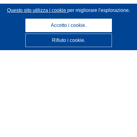
Questo sito utilizza i cookie
per migliorare l'esplorazione.
Accetto i cookie.
Rifiuto i cookie.
CORDIS - Risultati della ricerca dell’UE
Questo sito web è gestito dall'
Ufficio delle pubblicazioni
dell'Unione europea
Accessibilità
Classificazione semi-automatica dei progetti - Informativa
sulla spiegabilità
Contattaci