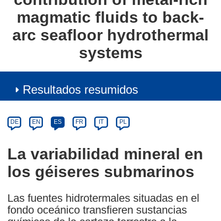
magmatic fluids to back-
arc seafloor hydrothermal
systems
Resultados resumidos
Article
Category
Article
DE
EN
ES
FR
IT
PL
available
in
La variabilidad mineral en
the
los géiseres submarinos
following
languages:
Las fuentes hidrotermales situadas en el
fondo oceánico transfieren sustancias