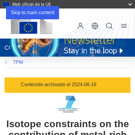
Web oficial de la UE
Skip to main content
Menu
(se
abrirá
CORDIS
en
una
7PM
nueva
ventana)
Contenido archivado el 2024-06-18
Isotope constraints on the
contribution of metal-rich