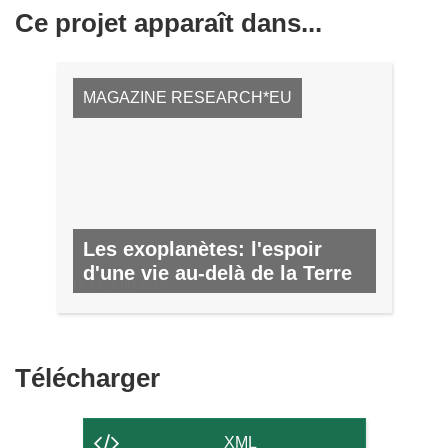
Ce projet apparaît dans...
MAGAZINE RESEARCH*EU
Les exoplanètes: l'espoir
d'une vie au-delà de la Terre
Nº 53, JUIN 2016
Télécharger
Télécharger
le
contenu
XML