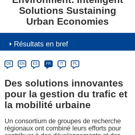
Solutions Sustaining
Urban Economies
Résultats en bref
Article
Category
Article
DE
EN
ES
FR
IT
PL
available
in
Des solutions innovantes
the
pour la gestion du trafic et
following
languages:
la mobilité urbaine
Un consortium de groupes de recherche
régionaux ont combiné leurs efforts pour