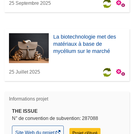
25 Septembre 2025
La biotechnologie met des
matériaux à base de
mycélium sur le marché
25 Juillet 2025
Informations projet
THE ISSUE
N° de convention de subvention: 287088
(s’ouvre
Site Web du projet
Projet clôturé