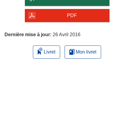
de
la
PDF
page
Dernière mise à jour:
26 Avril 2016
Livret
Mon livret