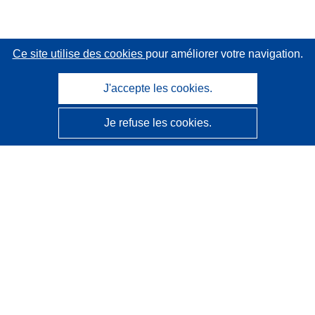
Ce site utilise des cookies
pour améliorer votre navigation.
J'accepte les cookies.
Je refuse les cookies.
CORDIS - Résultats de la recherche de l’UE
Ce site web est géré par l'
Office des publications de
l’Union européenne
Accessibilité
Classification semi-automatique des projets - Avis sur
l’explicabilité