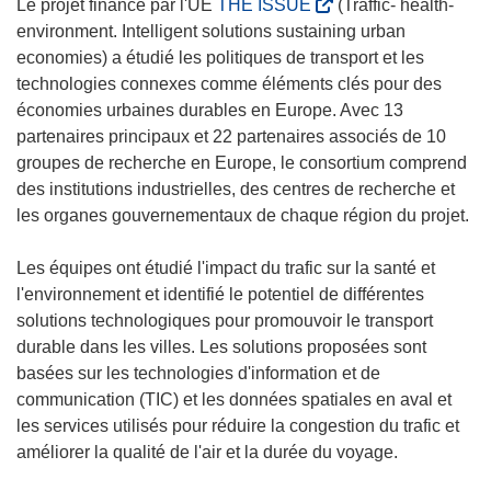
(
Le projet financé par l'UE
THE ISSUE
(Traffic- health-
s
environment. Intelligent solutions sustaining urban
’
economies) a étudié les politiques de transport et les
o
technologies connexes comme éléments clés pour des
u
économies urbaines durables en Europe. Avec 13
v
partenaires principaux et 22 partenaires associés de 10
r
groupes de recherche en Europe, le consortium comprend
e
des institutions industrielles, des centres de recherche et
d
les organes gouvernementaux de chaque région du projet.
a
n
Les équipes ont étudié l'impact du trafic sur la santé et
s
l'environnement et identifié le potentiel de différentes
u
solutions technologiques pour promouvoir le transport
n
durable dans les villes. Les solutions proposées sont
e
basées sur les technologies d'information et de
n
communication (TIC) et les données spatiales en aval et
o
les services utilisés pour réduire la congestion du trafic et
u
améliorer la qualité de l'air et la durée du voyage.
v