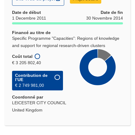
dans
Date de début
une
Date de fin
1 Decembre 2011
30 Novembre 2014
nouvelle
fenêtre)
Financé au titre de
Specific Programme "Capacities": Regions of knowledge
and support for regional research-driven clusters
Coût total
€ 3 205 802,40
Contribution de
l’UE
€ 2 749 981,00
Coordonné par
LEICESTER CITY COUNCIL
United Kingdom