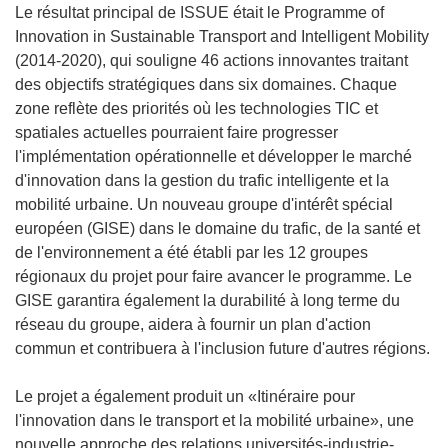
e
Le résultat principal de ISSUE était le Programme of
l
Innovation in Sustainable Transport and Intelligent Mobility
l
(2014-2020), qui souligne 46 actions innovantes traitant
e
des objectifs stratégiques dans six domaines. Chaque
f
zone reflète des priorités où les technologies TIC et
e
spatiales actuelles pourraient faire progresser
n
l'implémentation opérationnelle et développer le marché
ê
d'innovation dans la gestion du trafic intelligente et la
t
mobilité urbaine. Un nouveau groupe d'intérêt spécial
r
européen (GISE) dans le domaine du trafic, de la santé et
e
de l'environnement a été établi par les 12 groupes
)
régionaux du projet pour faire avancer le programme. Le
GISE garantira également la durabilité à long terme du
réseau du groupe, aidera à fournir un plan d'action
commun et contribuera à l'inclusion future d'autres régions.
Le projet a également produit un «Itinéraire pour
l'innovation dans le transport et la mobilité urbaine», une
nouvelle approche des relations universités-industrie-