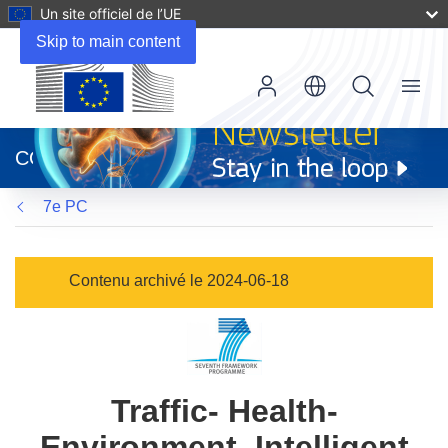
Un site officiel de l’UE
Skip to main content
Menu
(s’ouvre
dans
CORDIS
une
nouvelle
7e PC
fenêtre)
Contenu archivé le 2024-06-18
Traffic- Health-
Environment. Intelligent