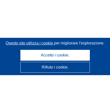
Questo sito utilizza i cookie
per migliorare l'esplorazione.
Accetto i cookie.
Rifiuto i cookie.
CORDIS - Risultati della ricerca dell’UE
Questo sito web è gestito dall'
Ufficio delle pubblicazioni
dell'Unione europea
Accessibilità