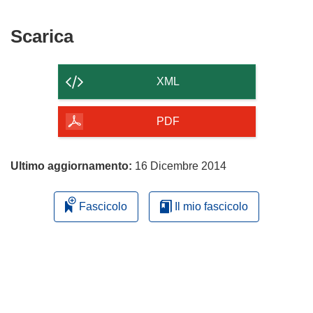
Scarica
Scarica
il
contenuto
XML
della
pagina
PDF
Ultimo aggiornamento:
16 Dicembre 2014
Fascicolo
Il mio fascicolo