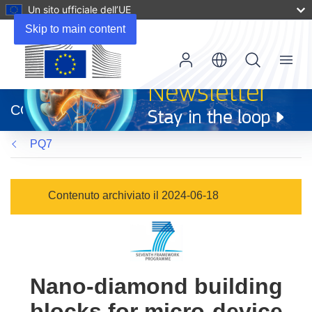
Un sito ufficiale dell’UE
Skip to main content
Menu
(si
apre
CORDIS
in
una
PQ7
nuova
finestra)
Contenuto archiviato il 2024-06-18
Nano-diamond building
blocks for micro-device