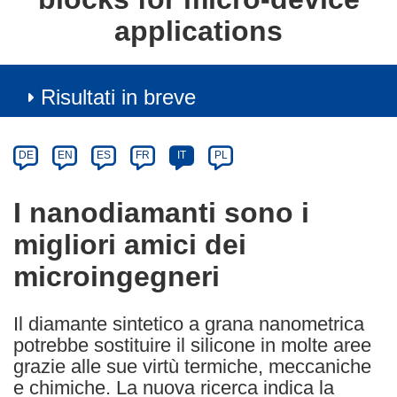
applications
Risultati in breve
Article
Category
Article
DE
EN
ES
FR
IT
PL
available
in
I nanodiamanti sono i
the
migliori amici dei
following
languages:
microingegneri
Il diamante sintetico a grana nanometrica
potrebbe sostituire il silicone in molte aree
grazie alle sue virtù termiche, meccaniche
e chimiche. La nuova ricerca indica la