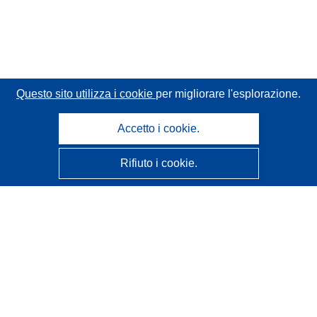
Questo sito utilizza i cookie
per migliorare l'esplorazione.
Accetto i cookie.
Rifiuto i cookie.
CORDIS - Risultati della ricerca dell’UE
Questo sito web è gestito dall'
Ufficio delle pubblicazioni
dell'Unione europea
Accessibilità
Classificazione semi-automatica dei progetti - Informativa