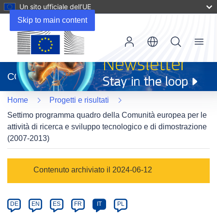
Un sito ufficiale dell’UE
Skip to main content
Menu
(si
apre
CORDIS
in
una
Home
Progetti e risultati
nuova
finestra)
Settimo programma quadro della Comunità europea per le
attività di ricerca e sviluppo tecnologico e di dimostrazione
(2007-2013)
Programme
Contenuto archiviato il 2024-06-12
Category
Article
DE
EN
ES
FR
IT
PL
available