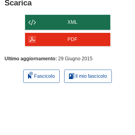
Scarica
Scarica
il
contenuto
XML
della
pagina
PDF
Ultimo aggiornamento:
29 Giugno 2015
Fascicolo
Il mio fascicolo