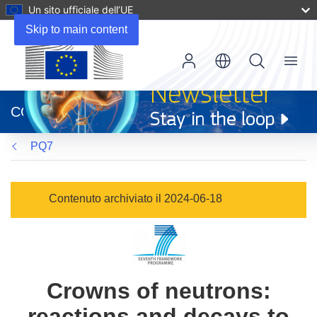
Un sito ufficiale dell’UE
Skip to main content
Menu
(si
apre
CORDIS
in
una
PQ7
nuova
finestra)
Contenuto archiviato il 2024-06-18
Crowns of neutrons:
reactions and decays to