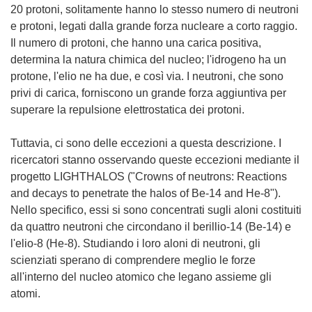
20 protoni, solitamente hanno lo stesso numero di neutroni
e protoni, legati dalla grande forza nucleare a corto raggio.
Il numero di protoni, che hanno una carica positiva,
determina la natura chimica del nucleo; l'idrogeno ha un
protone, l'elio ne ha due, e così via. I neutroni, che sono
privi di carica, forniscono un grande forza aggiuntiva per
superare la repulsione elettrostatica dei protoni.
Tuttavia, ci sono delle eccezioni a questa descrizione. I
ricercatori stanno osservando queste eccezioni mediante il
progetto LIGHTHALOS ("Crowns of neutrons: Reactions
and decays to penetrate the halos of Be-14 and He-8").
Nello specifico, essi si sono concentrati sugli aloni costituiti
da quattro neutroni che circondano il berillio-14 (Be-14) e
l'elio-8 (He-8). Studiando i loro aloni di neutroni, gli
scienziati sperano di comprendere meglio le forze
all'interno del nucleo atomico che legano assieme gli
atomi.