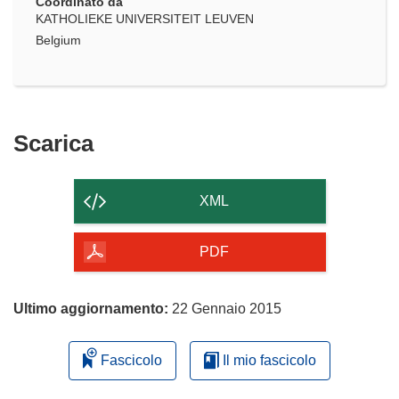
Coordinato da
KATHOLIEKE UNIVERSITEIT LEUVEN
Belgium
Scarica
Scarica
il
contenuto
XML
della
pagina
PDF
Ultimo aggiornamento:
22 Gennaio 2015
Fascicolo
Il mio fascicolo