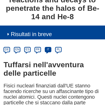
penetrate the halos of Be-
14 and He-8
Risultati in breve
Article
Category
Article
DE
EN
ES
FR
IT
PL
available
in
Tuffarsi nell'avventura
the
delle particelle
following
languages:
Fisici nucleari finanziati dall'UE stanno
facendo ricerche su un affascinante tipo di
nuclei atomici. Questi nuclei contengono
particelle che si staccano dalla parte