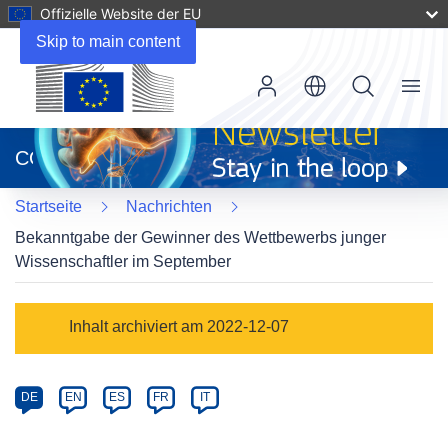
Offizielle Website der EU
Skip to main content
Menu
(öffnet
in
CORDIS
neuem
Fenster)
Startseite
Nachrichten
Bekanntgabe der Gewinner des Wettbewerbs junger
Wissenschaftler im September
Article
Inhalt archiviert am 2022-12-07
Category
Article
DE
EN
ES
FR
IT
available
in