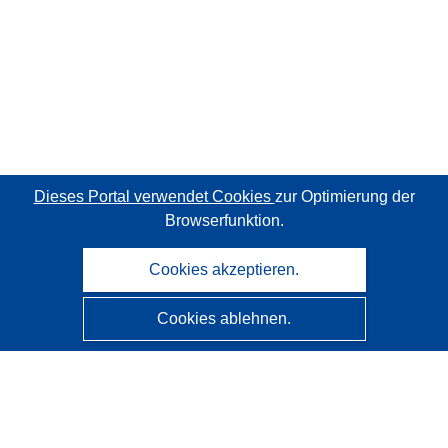
Dieses Portal verwendet Cookies
zur Optimierung der
Browserfunktion.
Cookies akzeptieren.
Cookies ablehnen.
CORDIS - Forschungsergebnisse der EU
Diese Website wird vom
Amt für Veröffentlichungen der
Europäischen Union
verwaltet.