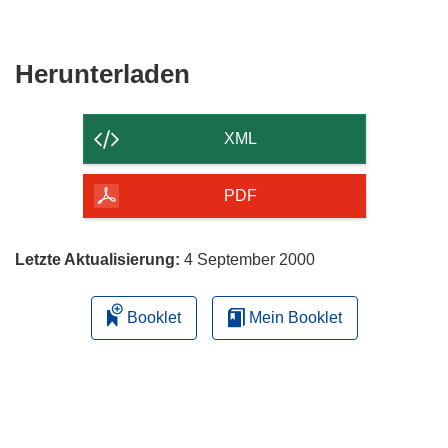
Den
Herunterladen
Inhalt
der
XML
Seite
herunterladen
PDF
Letzte Aktualisierung:
4 September 2000
Booklet
Mein Booklet