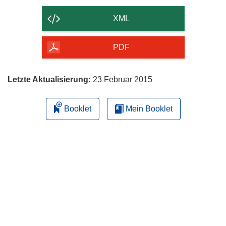
Inhalt
der
XML
Seite
herunterladen
PDF
Letzte Aktualisierung:
23 Februar 2015
Booklet
Mein Booklet