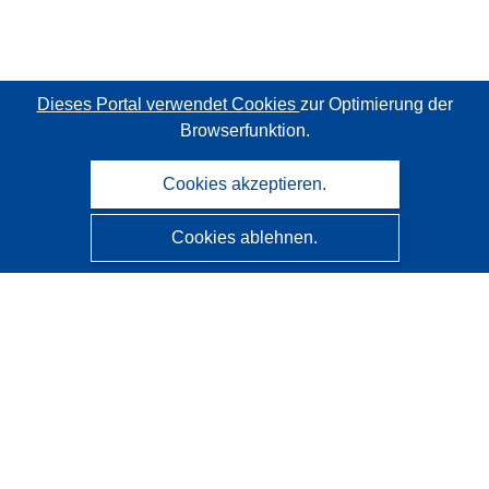
Dieses Portal verwendet Cookies
zur Optimierung der
Browserfunktion.
Cookies akzeptieren.
Cookies ablehnen.
CORDIS - Forschungsergebnisse der EU
Diese Website wird vom
Amt für Veröffentlichungen der
Europäischen Union
verwaltet.
Barrierefreiheit
Halbautomatische Projektklassifizierung - Hinweis zur
Erklärbarkeit