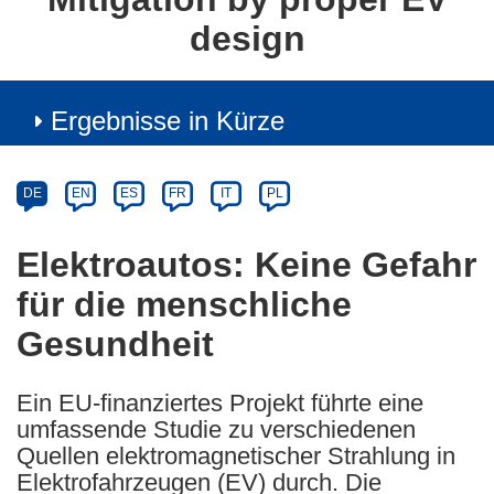
design
Ergebnisse in Kürze
Article
Category
Article
DE
EN
ES
FR
IT
PL
available
in
Elektroautos: Keine Gefahr
the
für die menschliche
following
languages:
Gesundheit
Ein EU-finanziertes Projekt führte eine
umfassende Studie zu verschiedenen
Quellen elektromagnetischer Strahlung in
Elektrofahrzeugen (EV) durch. Die