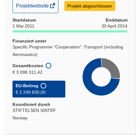
(öffnet
Projektwebsite
Projekt abgeschlossen
in
Startdatum
neuem
Enddatum
1 Mai 2011
30 April 2014
Fenster)
Finanziert unter
Specific Programme "Cooperation": Transport (including
Aeronautics)
Gesamtkosten
€ 3 098 311,42
EU-Beitrag
€ 2 249 830,00
Koordiniert durch
STIFTELSEN SINTEF
Norway