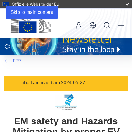
Offizielle Website der EU
Skip to main content
Menu
(öffnet
in
CORDIS
neuem
Fenster)
FP7
Inhalt archiviert am 2024-05-27
EM safety and Hazards
Mitigation by proper EV