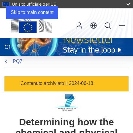
Un sito ufficiale dell’UE
Skip to main content
Menu
(si
apre
CORDIS
in
una
PQ7
nuova
finestra)
Contenuto archiviato il 2024-06-18
Determining how the
chemical and physical