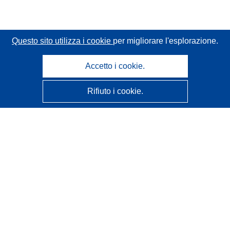
Questo sito utilizza i cookie
per migliorare l'esplorazione.
Accetto i cookie.
Rifiuto i cookie.
CORDIS - Risultati della ricerca dell’UE
Questo sito web è gestito dall'
Ufficio delle pubblicazioni
dell'Unione europea
Accessibilità
Classificazione semi-automatica dei progetti - Informativa
sulla spiegabilità