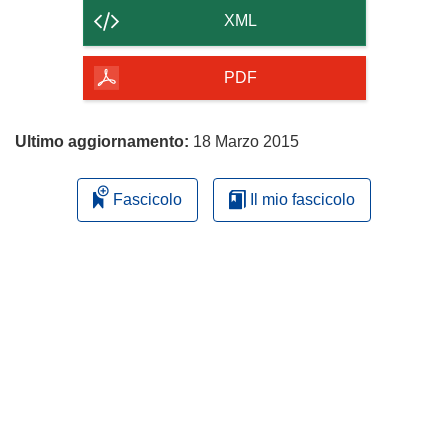
contenuto
XML
della
pagina
PDF
Ultimo aggiornamento:
18 Marzo 2015
Fascicolo
Il mio fascicolo