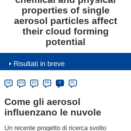
properties of single
aerosol particles affect
their cloud forming
potential
Risultati in breve
Article
Category
Article
DE
EN
ES
FR
IT
PL
available
in
Come gli aerosol
the
influenzano le nuvole
following
languages:
Un recente progetto di ricerca svolto