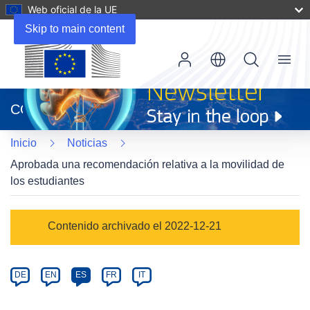
Web oficial de la UE
Skip to main content
Menu
(se
abrirá
CORDIS
en
una
Inicio
Noticias
nueva
ventana)
Aprobada una recomendación relativa a la movilidad de
los estudiantes
Article
Contenido archivado el 2022-12-21
Category
Article
DE
EN
ES
FR
IT
available
in