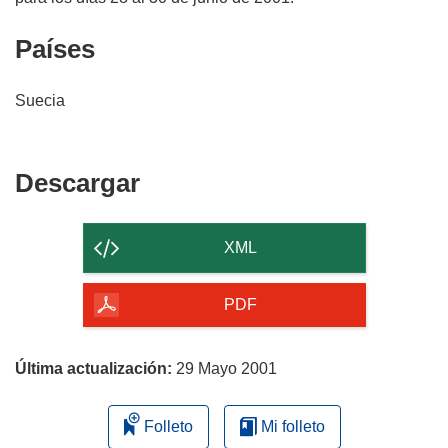
Países
Suecia
Descargar
Descargar
el
contenido
XML
de
la
PDF
página
Última actualización:
29 Mayo 2001
Folleto
Mi folleto