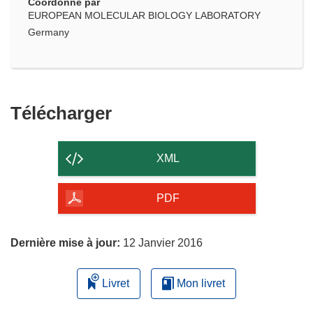
Coordonné par
EUROPEAN MOLECULAR BIOLOGY LABORATORY
Germany
Télécharger
Télécharger
le
contenu
XML
de
la
PDF
page
Dernière mise à jour:
12 Janvier 2016
Livret
Mon livret