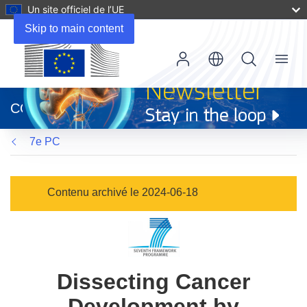
Un site officiel de l’UE
Skip to main content
Menu
(s’ouvre
dans
CORDIS
une
nouvelle
7e PC
fenêtre)
Contenu archivé le 2024-06-18
Dissecting Cancer
Development by