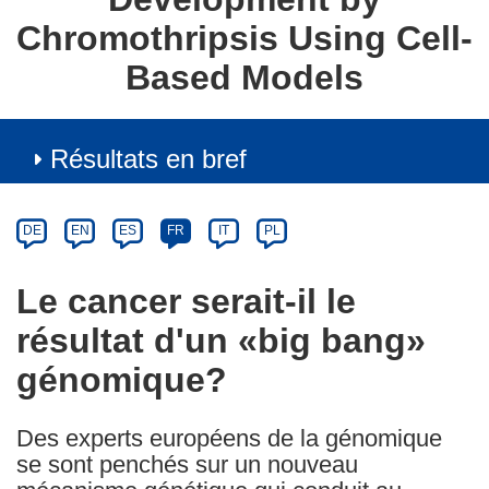
Chromothripsis Using Cell-
Based Models
Résultats en bref
Article
Category
Article
DE
EN
ES
FR
IT
PL
available
in
Le cancer serait-il le
the
résultat d'un «big bang»
following
languages:
génomique?
Des experts européens de la génomique
se sont penchés sur un nouveau