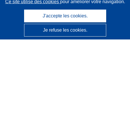
Ce site utilise des cookies
pour améliorer votre navigation.
J'accepte les cookies.
Je refuse les cookies.
CORDIS - Résultats de la recherche de l’UE
Ce site web est géré par l'
Office des publications de
l’Union européenne
Accessibilité
Classification semi-automatique des projets - Avis sur
l’explicabilité
Contactez nous
Contacter notre Help Desk