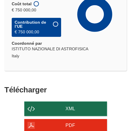
Coût total
€ 750 000,00
Contribution de
l’UE
€ 750 000,00
Coordonné par
ISTITUTO NAZIONALE DI ASTROFISICA
Italy
Télécharger
Télécharger
le
contenu
XML
de
la
PDF