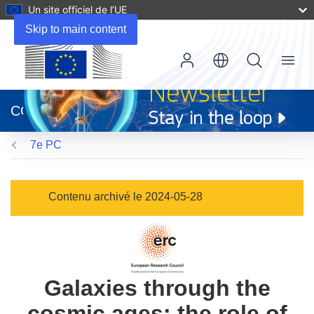
Un site officiel de l’UE
Skip to main content
Menu
(s’ouvre
dans
CORDIS
une
nouvelle
7e PC
fenêtre)
Contenu archivé le 2024-05-28
Galaxies through the
cosmic ages: the role of