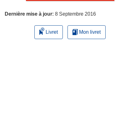
page
Dernière mise à jour:
8 Septembre 2016
Livret
Mon livret