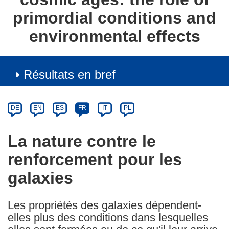
primordial conditions and
environmental effects
Résultats en bref
Article
Category
Article
DE
EN
ES
FR
IT
PL
available
in
La nature contre le
the
renforcement pour les
following
languages:
galaxies
Les propriétés des galaxies dépendent-
elles plus des conditions dans lesquelles